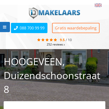
088 700 99 99
Gratis waardebepaling
9.5
/
10
252
reviews
HOOGEVEEN,
Duizendschoonstraat
8