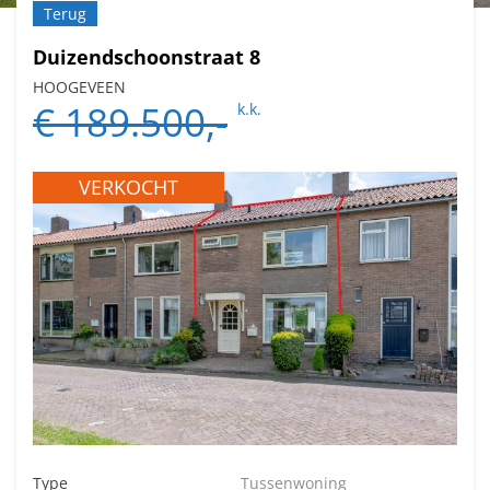
Terug
Duizendschoonstraat 8
HOOGEVEEN
€ 189.500,-
k.k.
VERKOCHT
Type
Tussenwoning