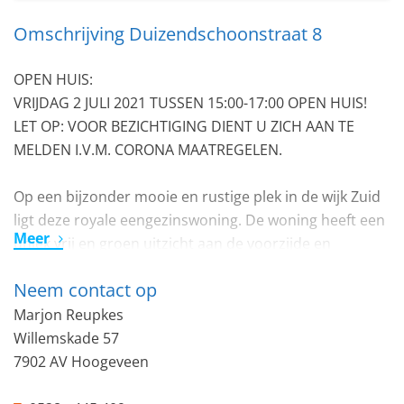
Omschrijving Duizendschoonstraat 8
OPEN HUIS:
VRIJDAG 2 JULI 2021 TUSSEN 15:00-17:00 OPEN HUIS!
LET OP: VOOR BEZICHTIGING DIENT U ZICH AAN TE
MELDEN I.V.M. CORONA MAATREGELEN.
Op een bijzonder mooie en rustige plek in de wijk Zuid
ligt deze royale eengezinswoning. De woning heeft een
Meer
uniek vrij en groen uitzicht aan de voorzijde en
beschikt over een voor- en achtertuin. Dit is een
Neem contact op
woning met veel mogelijkheden en kan met
aanpassingen gemoderniseerd worden naar de
Marjon Reupkes
wensen van de huidige tijd.
Willemskade 57
Tevens beschikt deze woning over een naastgelegen
7902 AV Hoogeveen
garagebox.