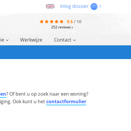
Inlog dossier
9.5
/
10
252
reviews
ie
Werkwijze
Contact
pen
? Of bent u op zoek naar een woning?
ging. Ook kunt u het
contactformulier