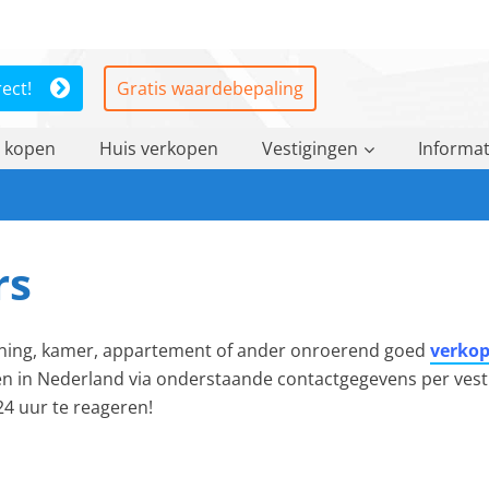
rect!
Gratis waardebepaling
 kopen
Huis verkopen
Vestigingen
Informat
rs
woning, kamer, appartement of ander onroerend goed
verko
n in Nederland via onderstaande contactgegevens per vesti
 24 uur te reageren!