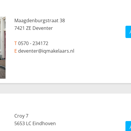
Maagdenburgstraat 38
7421 ZE Deventer
T
0570 - 234172
E
deventer@iqmakelaars.nl
Croy 7
5653 LC Eindhoven