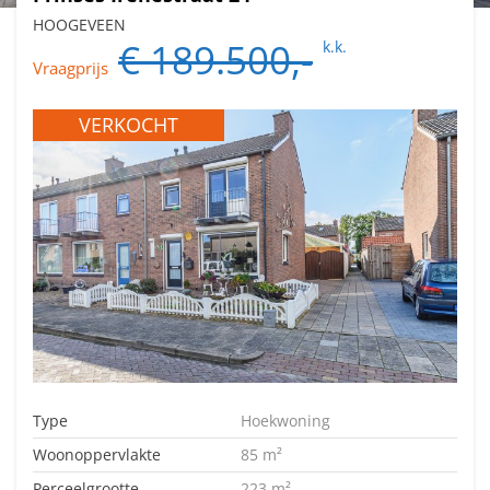
HOOGEVEEN
€ 189.500,-
k.k.
Vraagprijs
VERKOCHT
Type
Hoekwoning
Woonoppervlakte
85 m²
Perceelgrootte
223 m²