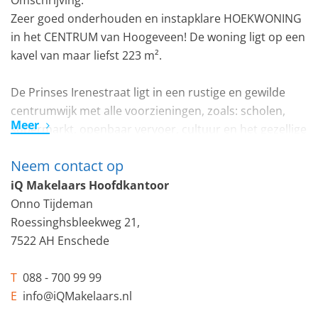
Omschrijving:
Zeer goed onderhouden en instapklare HOEKWONING
in het CENTRUM van Hoogeveen! De woning ligt op een
kavel van maar liefst 223 m².
De Prinses Irenestraat ligt in een rustige en gewilde
centrumwijk met alle voorzieningen, zoals: scholen,
Meer
supermarkt, openbaar vervoer, cultuur en het gezellige
centrum van Hoogeveen op een kleine loopafstand.
Neem contact op
De woning is in 1962 gebouwd.
iQ Makelaars Hoofdkantoor
De afgelopen jaren is de woning geheel
Onno Tijdeman
gemoderniseerd. Zo is de woning voorzien van een
Roessinghsbleekweg 21,
uitbouw aan de achterzijde, dubbel glas, gevel isolatie,
7522 AH Enschede
nieuwe CV, rolluiken, airco boven, keuken met
inbouwapparatuur en nog veel meer.
T
088 - 700 99 99
Veel extra’s in deze woning zijn over te nemen.
E
info@iQMakelaars.nl