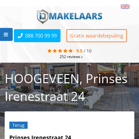
088 700 99 99
Gratis waardebepaling
9.5
/
10
252
reviews
HOOGEVEEN, Prinses
Irenestraat 24
Terug
Prinses Irenestraat 24