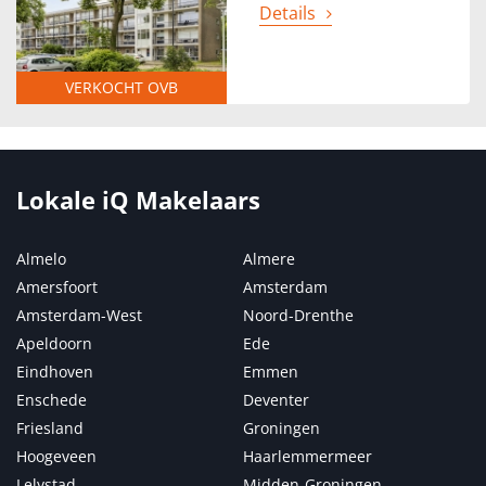
Details
VERKOCHT OVB
Lokale iQ Makelaars
Almelo
Almere
Amersfoort
Amsterdam
Amsterdam-West
Noord-Drenthe
Apeldoorn
Ede
Eindhoven
Emmen
Enschede
Deventer
Friesland
Groningen
Hoogeveen
Haarlemmermeer
Lelystad
Midden-Groningen