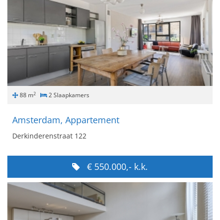
2
88 m
2 Slaapkamers
Amsterdam, Appartement
Derkinderenstraat 122
€ 550.000,- k.k.