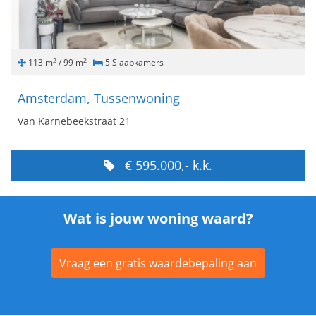
2
2
113 m
/ 99 m
5 Slaapkamers
Amsterdam, Tussenwoning
Van Karnebeekstraat 21
€ 595.000,- k.k.
Wat is jouw woning waard?
Vraag een gratis waardebepaling aan