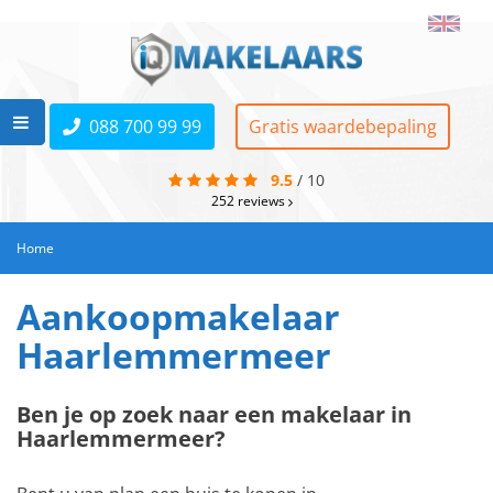
088 700 99 99
Gratis waardebepaling
9.5
/
10
252
reviews
Home
Aankoopmakelaar
Haarlemmermeer
Ben je op zoek naar een makelaar in
Haarlemmermeer?