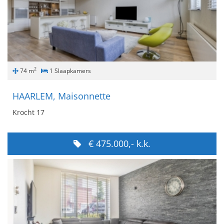
2
74 m
1 Slaapkamers
HAARLEM, Maisonnette
Krocht 17
€ 475.000,- k.k.