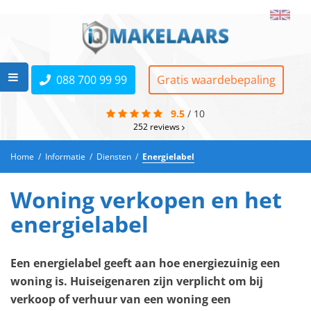
088 700 99 99
Gratis waardebepaling
9.5
/
10
252
reviews
Home
/
Informatie
/
Diensten
/
Energielabel
Woning verkopen en het
energielabel
Een energielabel geeft aan hoe energiezuinig een
woning is. Huiseigenaren zijn verplicht om bij
verkoop of verhuur van een woning een