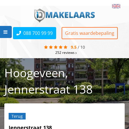
088 700 99 99
Gratis waardebepaling
9.5
/
10
252
reviews
Hoogeveen,
Jennerstraat 138
Terug
Jennerstraat 138