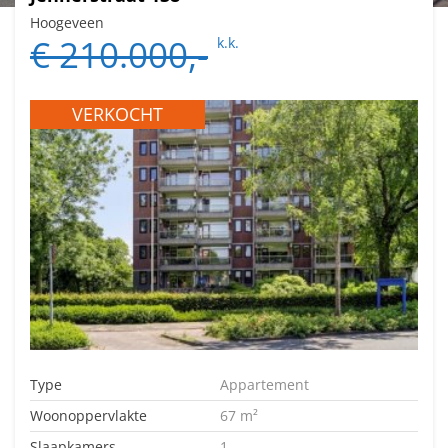
Hoogeveen
€ 210.000,-
k.k.
VERKOCHT
Type
Appartement
Woonoppervlakte
67 m²
Slaapkamers
1