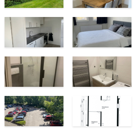
aanwezig voor bewoners en bezoekers.
Belangrijke kenmerken op een rij:
Woonoppervlakte: ca. 67,6 m²;
Energielabel: C;
Verwarming: Eigen CV-ketel;
VVE bijdrage: ca. € 218,- per maand;
Extra’s: Lift aanwezig en een inpandige én externe
berging;
Ligging: Nabij ziekenhuis, park en centrum.
Kortom: Een ideaal appartement voor starters of
senioren die op zoek zijn naar een veilige en