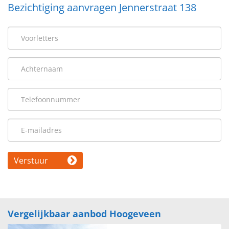
Bezichtiging aanvragen Jennerstraat 138
comfortabele woonomgeving in Hoogeveen.
Verstuur
Vergelijkbaar aanbod Hoogeveen