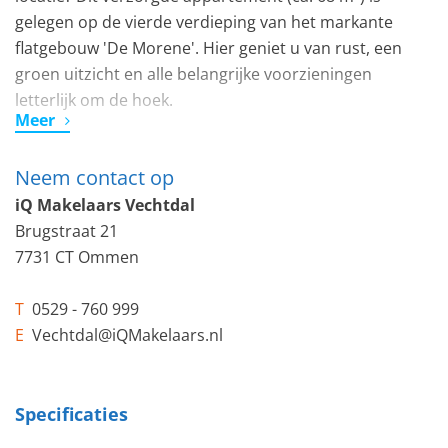
gelegen op de vierde verdieping van het markante
flatgebouw 'De Morene'. Hier geniet u van rust, een
groen uitzicht en alle belangrijke voorzieningen
letterlijk om de hoek.
Meer
De locatie: Alles binnen handbereik
Neem contact op
De ligging is ideaal voor wie van gemak houdt. Op
slechts 200 meter afstand vindt u het ziekenhuis
iQ Makelaars Vechtdal
(Bethesda), een bushalte en een heerlijk park voor een
Brugstraat 21
wandeling. Wilt u uitgebreid winkelen of een terrasje
7731 CT Ommen
pakken? De Hoofdstraat van Hoogeveen met al haar
centrumvoorzieningen ligt op slechts circa 1 kilometer
T
0529 - 760 999
afstand.
E
Vechtdal@iQMakelaars.nl
Het appartement
Dankzij de aanwezige liften is het appartement op de
Specificaties
vierde etage moeiteloos bereikbaar.