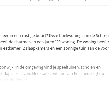
 sfeer in een rustige buurt? Deze hoekwoning aan de Schre
heeft de charme van een jaren '20 woning. De woning heeft 
 eetkamer, 2 slaapkamers en een zonnige tuin aan de voor
oonwijk. In de omgeving vind je speeltuinen, scholen en
et dagelijks leven. Het stadscentrum van Enschede ligt op
r verbindingen.