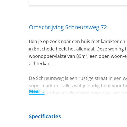
Omschrijving Schreursweg 72
Ben je op zoek naar een huis met karakter en
in Enschede heeft het allemaal. Deze woning 
woonoppervlakte van 89m², een open woon-en
achterkant.
De Schreursweg is een rustige straat in een w
supermarkten - alles wat je nodig hebt voor h
Meer
fietsafstand en er zijn goede openbaar vervoe
Algemene kenmerken van de woning:
- Woonoppervlakte: 89m²
Specificaties
- 2 slaapkamers