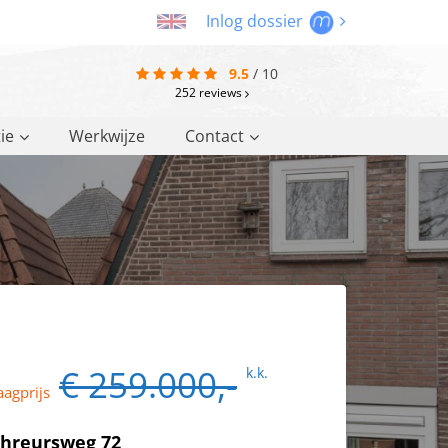
Inlog dossier
9.5
/
10
252
reviews
ie
Werkwijze
Contact
€ 259.000,-
k.k.
aagprijs
chreursweg 72