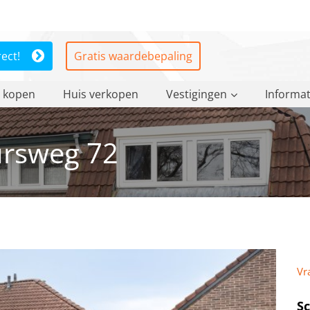
rect!
Gratis waardebepaling
 kopen
Huis verkopen
Vestigingen
Informat
rsweg 72
Vr
S