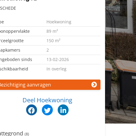
SCHEDE
pe
Hoekwoning
onoppervlakte
89 m²
rceelgrootte
150 m²
aapkamers
2
ngeboden sinds
13-02-2026
schikbaarheid
In overleg
Bezichtiging aanvragen
Deel Hoekwoning
attegrond
(8)