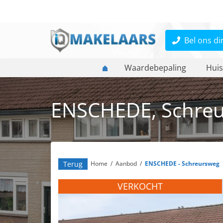
Bel ons di
Waardebepaling
Huis
ENSCHEDE, Schreu
Terug
Home
/
Aanbod
/
ENSCHEDE - Schreursweg
VERKOCHT