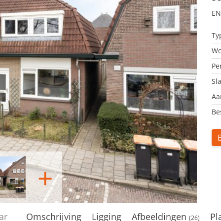
EN
Ty
Wo
Pe
Sl
Aa
Be
+
naar
Omschrijving
Ligging
Afbeeldingen
Pl
(26)