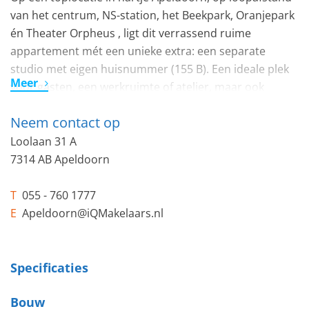
van het centrum, NS-station, het Beekpark, Oranjepark
én Theater Orpheus , ligt dit verrassend ruime
appartement mét een unieke extra: een separate
studio met eigen huisnummer (155 B). Een ideale plek
Meer
voor gasten, een werkruimte of atelier, maar ook
perfect om te verhuren waardoor u zelf spotgoedkoop
Neem contact op
kunt wonen!
Loolaan 31 A
Indeling appartement (nr. 155) 74m2
7314 AB Apeldoorn
Via de centrale entree bereikt u het appartement. De
T
055 - 760 1777
hal beschikt over een toiletruimte, een ruime bergkast
E
Apeldoorn@iQMakelaars.nl
met CV-opstelling en toegang tot de verschillende
vertrekken.
Specificaties
Woonkamer – royale en lichte living voorzien van een
Bouw
fraaie visgraatvloer en halfopen keuken.