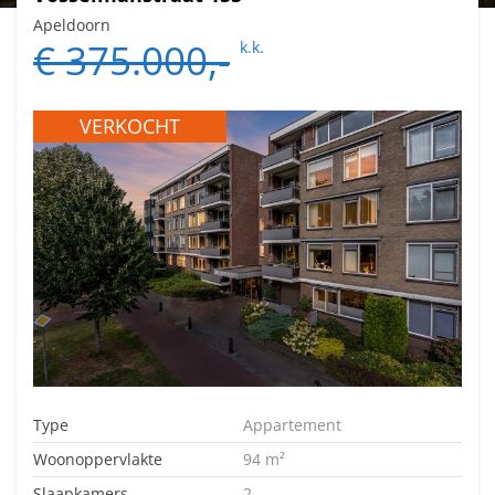
Apeldoorn
€ 375.000,-
k.k.
VERKOCHT
Type
Appartement
Woonoppervlakte
94 m²
Slaapkamers
2