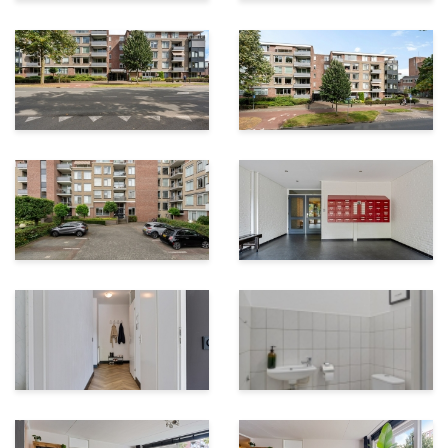
Het complex beschikt over een actieve Vereniging van
Eigenaren. De servicekosten bedragen € 256,- per
maand (appartement, berging , parkeerplaats en
studio).
Alles op loopafstand: centrum, station, parken en
voorzieningen.
Kortom: een bijzonder en veelzijdig appartement met
een extra studio op een A-locatie in Apeldoorn. Of u nu
kiest voor werken, wonen, logeren of verhuren – de
mogelijkheden zijn eindeloos. Informeer altijd bij de
VvE of uw gewenste gebruik is toegestaan.
Vraagprijs: € 375.000,- k.k.
Aanvaarding: in overleg