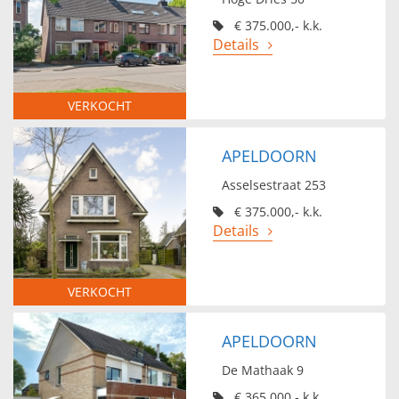
€ 375.000,- k.k.
Details
VERKOCHT
APELDOORN
Asselsestraat 253
€ 375.000,- k.k.
Details
VERKOCHT
APELDOORN
De Mathaak 9
€ 365.000,- k.k.