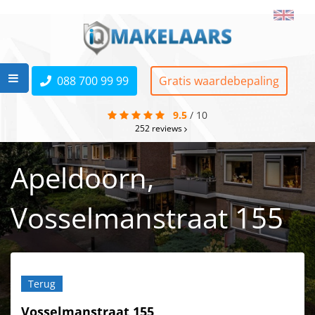
088 700 99 99
Gratis waardebepaling
9.5
/
10
252
reviews
Apeldoorn,
Vosselmanstraat 155
Terug
Vosselmanstraat 155