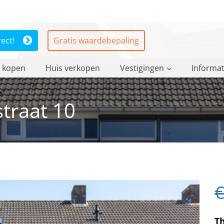
rect!
Gratis waardebepaling
 kopen
Huis verkopen
Vestigingen
Informat
traat 10
€
Th