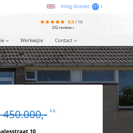
Inlog dossier
9.5
/
10
252
reviews
ie
Werkwijze
Contact
 450.000,-
k.k.
alesstraat 10