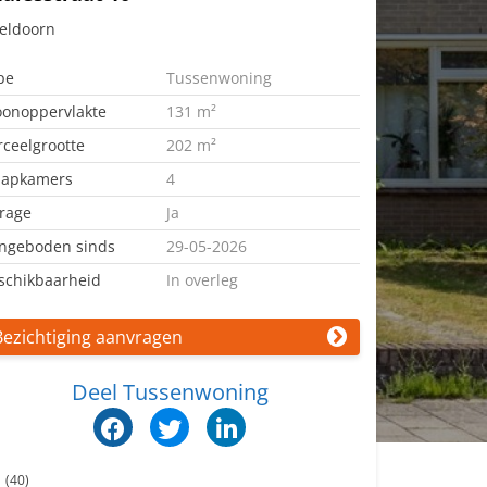
eldoorn
pe
Tussenwoning
onoppervlakte
131 m²
rceelgrootte
202 m²
aapkamers
4
rage
Ja
ngeboden sinds
29-05-2026
schikbaarheid
In overleg
Bezichtiging aanvragen
Deel Tussenwoning
n
(40)