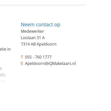
Neem contact op
Medewerker
Loolaan 31 A
7314 AB Apeldoorn
tie in
T
055 - 760 1777
E
Apeldoorn@iQMakelaars.nl
n
els,
van
tap je