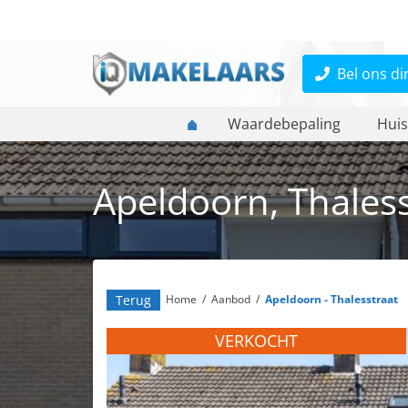
Bel ons di
Waardebepaling
Huis
Apeldoorn, Thaless
Terug
Home
/
Aanbod
/
Apeldoorn - Thalesstraat
VERKOCHT