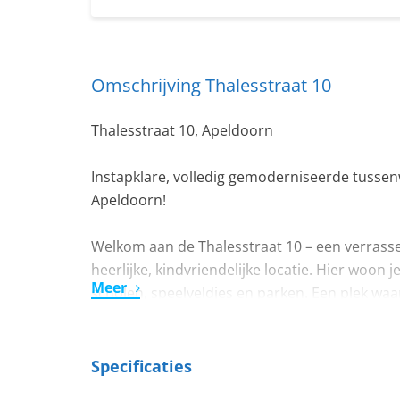
Omschrijving Thalesstraat 10
Thalesstraat 10, Apeldoorn
Instapklare, volledig gemoderniseerde tussen
Apeldoorn!
Welkom aan de Thalesstraat 10 – een verras
heerlijke, kindvriendelijke locatie. Hier woon 
Meer
scholen, speelveldjes en parken. Een plek waar
comfort en gemak.
Al bij aankomst word je blij van de verzorgde 
Specificaties
Binnenkomst in de hal met modern zwevend toi