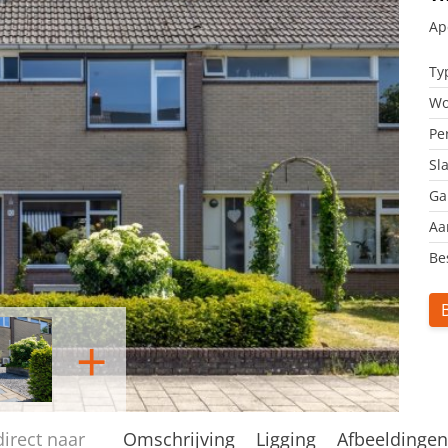
Ap
Ty
Wo
Pe
Sl
Ga
Aa
Be
+
direct naar
Omschrijving
Ligging
Afbeeldinge