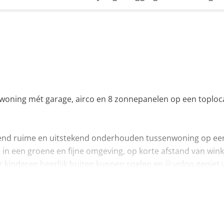
woning mét garage, airco en 8 zonnepanelen op een toploca
send ruime en uitstekend onderhouden tussenwoning op ee
je in een groene en fijne omgeving, op korte afstand van wink
 kinderen heerlijk buiten kunnen spelen en jij volop geniet 
voortuin, die direct een verzorgde eerste indruk geeft.
let en fonteintje voelt meteen welkom. Vanuit de entree s