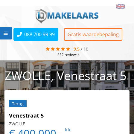
088 700 99 99
Gratis waardebepaling
9.5
/
10
252
reviews
ZWOLLE, Venestraat 5
Terug
Venestraat 5
ZWOLLE
€ 400.000,-
k.k.