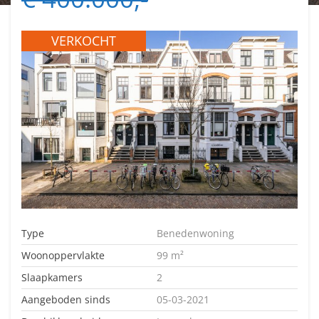
VERKOCHT
Type
Benedenwoning
Woonoppervlakte
99 m²
Slaapkamers
2
Aangeboden sinds
05-03-2021