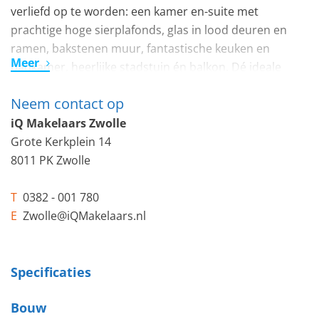
verliefd op te worden: een kamer en-suite met
prachtige hoge sierplafonds, glas in lood deuren en
ramen, bakstenen muur, fantastische keuken en
Meer
badkamer, heerlijke stadstuin én balkon. Dé ideale
combi van het comfort van een moderne, luxe woning
Neem contact op
met behoud van de charme van een karakteristiek oud
pand. En dat op een heerlijke plek, op slechts enkele
iQ Makelaars Zwolle
minuten lopen naar de binnenstad!
Grote Kerkplein 14
8011 PK Zwolle
INDELING
Statig trapje naar de voordeur, entree, hal met
T
0382 - 001 780
meterkast, trap naar het souterrain, net toilet en
E
Zwolle@iQMakelaars.nl
toegang tot de living. Kamer en suite met prachtige
hoge plafonds, houten vloer en glas in lood deuren.
Gezellige woonkamer met houtkachel met schouw. De
Specificaties
suitedeuren onthullen een sfeervolle eetkamer. Deze is
Bouw
verbonden met de moderne, witte strakke keuken met