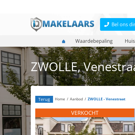
Bel ons di
Waardebepaling
Huis
ZWOLLE, Venestra
Terug
Home
/
Aanbod
/
ZWOLLE - Venestraat
VERKOCHT