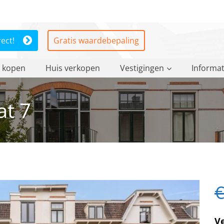
rect!
Gratis waardebepaling
 kopen
Huis verkopen
Vestigingen
Informat
at 7
€
V