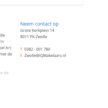
Neem contact op
Grote Kerkplein 14
fde
8011 PK Zwolle
’n
bel A+)
T
0382 - 001 780
 met de
E
Zwolle@iQMakelaars.nl
en de
e
cast
volle