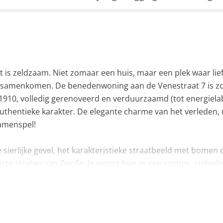
t is zeldzaam. Niet zomaar een huis, maar een plek waar lie
g samenkomen. De benedenwoning aan de Venestraat 7 is zo
 1910, volledig gerenoveerd en verduurzaamd (tot energiela
thentieke karakter. De elegante charme van het verleden,
samenspel!
 de sierlijke gevel, het karakteristieke straatbeeld met bomen 
e straten van Zwolle. Je woont hier in een rustige, stijlvoll
et station, de bruisende binnenstad of de levendige
trecht of moet je vaak op Schiphol zijn? Trein pakken, pod
 levendigheid van de stad zoekt of juist de rust van een stijl
den samen.