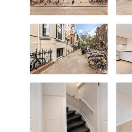
Woninginhoud
Vereniging van Eigenaren
Het volledige pand is grondig en duurzaam ge
kozijnen en beglazing tot splinternieuwe balk
de komende jaren nauwelijks onderhoud te ver
drie eigenaren, die samen de maandelijkse Vv
beletage zijn verkocht.