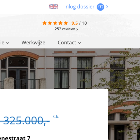
Inlog dossier
9.5
/
10
252
reviews
ie
Werkwijze
Contact
 325.000,-
k.k.
enestraat 7