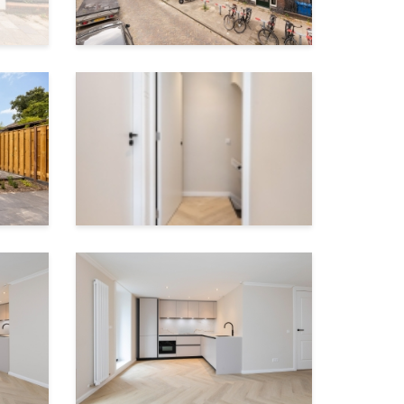
euwe
is er
an uit
 op de