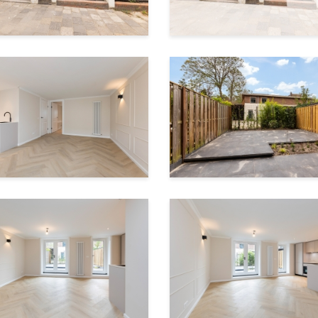
170 m³
renoveerd – van een nieuw dak tot aan de riolering, van ni
ons en nog veel meer. Dankzij deze ingrijpende vernieuwing 
wachten. De VvE is inmiddels opgericht en zal straks besta
E bijdrage zullen vaststellen. De bovenwoning en de woning