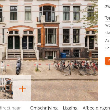
ZW
Ty
Wo
Sl
Aa
Be
+
direct naar
Omschrijving
Ligging
Afbeeldinge