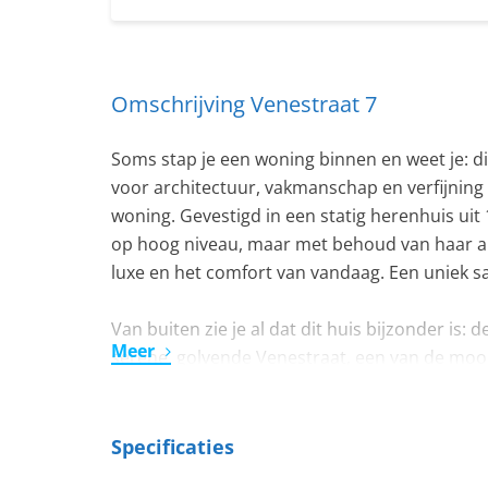
Omschrijving Venestraat 7
Soms stap je een woning binnen en weet je: di
voor architectuur, vakmanschap en verfijnin
woning. Gevestigd in een statig herenhuis uit
op hoog niveau, maar met behoud van haar au
luxe en het comfort van vandaag. Een uniek 
Van buiten zie je al dat dit huis bijzonder is:
Meer
serene, golvende Venestraat, een van de mooist
straat, maar je loopt binnen 5 minuten naar h
Assendorperstraat. En werk je in Amsterdam, U
aan – en binnen een uur zit je daar. Of je nu de
Specificaties
thuisbasis verlangt – hier komen beide werel