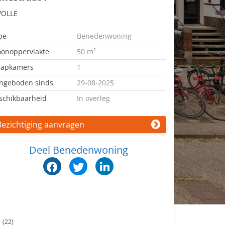
OLLE
pe
Benedenwoning
onoppervlakte
50 m²
aapkamers
1
ngeboden sinds
29-08-2025
schikbaarheid
In overleg
Bezichtiging aanvragen
Deel Benedenwoning
n
(22)