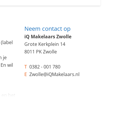
Neem contact op
iQ Makelaars Zwolle
(label
Grote Kerkplein 14
8011 PK Zwolle
 je
 En wil
T
0382 - 001 780
E
Zwolle@iQMakelaars.nl
 en het
len en