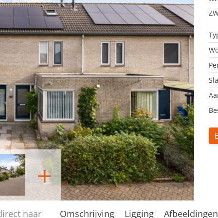
ZW
Ty
Wo
Pe
Sl
Aa
Be
+
direct naar
Omschrijving
Ligging
Afbeeldinge