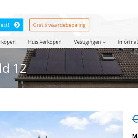
rect!
Gratis waardebepaling
 kopen
Huis verkopen
Vestigingen
Informat
ld 12
€
M