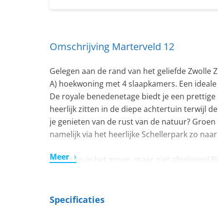
Omschrijving Marterveld 12
Gelegen aan de rand van het geliefde Zwolle 
A) hoekwoning met 4 slaapkamers. Een ideale w
De royale benedenetage biedt je een prettige
heerlijk zitten in de diepe achtertuin terwijl 
je genieten van de rust van de natuur? Groen 
namelijk via het heerlijke Schellerpark zo naa
Meer
Rustig en in het groen, maar niet afgelegen! 
station van Zwolle. De wijk zelf is ruim voorz
sportlocaties.
Zou jij hier wel thuis willen komen? Neem dan
Specificaties