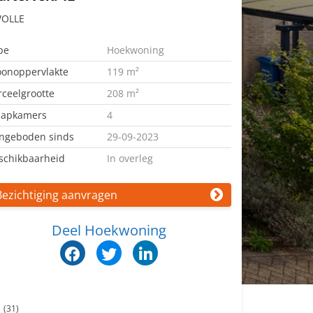
OLLE
pe
Hoekwoning
onoppervlakte
119 m²
rceelgrootte
208 m²
aapkamers
4
ngeboden sinds
29-09-2023
schikbaarheid
In overleg
Bezichtiging aanvragen
Deel Hoekwoning
n
(31)