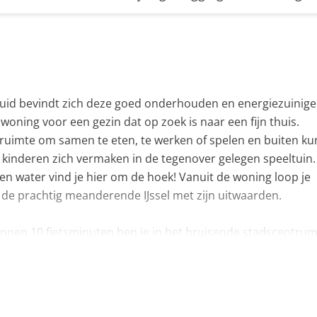
Zuid bevindt zich deze goed onderhouden en energiezuinige 
oning voor een gezin dat op zoek is naar een fijn thuis.
 ruimte om samen te eten, te werken of spelen en buiten kun
de kinderen zich vermaken in de tegenover gelegen speeltuin.
en water vind je hier om de hoek! Vanuit de woning loop je
r de prachtig meanderende IJssel met zijn uitwaarden.
Binnen 10 fietsminuten ben je in het bruisende stadscentrum
ien van alle denkbare voorzieningen zoals winkels, basisscho
 contact met ons op om een bezichtiging te plannen!