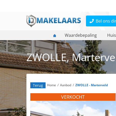
Bel ons di
Waardebepaling
Huis
ZWOLLE, Marterve
Terug
Home
/
Aanbod
/
ZWOLLE - Marterveld
VERKOCHT