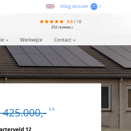
Inlog dossier
9.5
/
10
252
reviews
ie
Werkwijze
Contact
 425.000,-
k.k.
arterveld 12