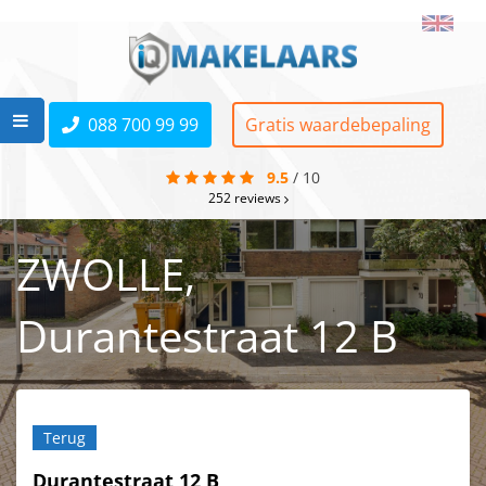
088 700 99 99
Gratis waardebepaling
9.5
/
10
252
reviews
ZWOLLE,
Durantestraat 12 B
Terug
Durantestraat 12 B