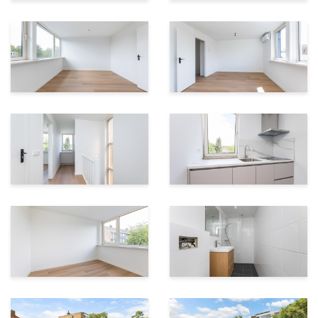
Een groot pluspunt van deze woning is de recente
verduurzaming. Hierdoor beschikt het appartement
over energielabel A. Dat betekent niet alleen
comfortabel wonen, maar ook lagere energiekosten en
een toekomstbestendige investering; ideaal voor
starters die zorgeloos willen wonen.
Buitenruimte en groen in de buurt
Aan de achterzijde van het pand bevindt zich een
gezamenlijke tuin waar je onder andere je fiets kunt
stallen. Daarnaast wandel je binnen enkele minuten
naar het Zwarte Water, waar je kunt genieten van
groen, water en recreatiemogelijkheden. Een heerlijke
plek om te wandelen, sporten of ontspannen na een
drukke dag.
Vereniging van Eigenaars
De Vereniging van Eigenaars is momenteel in