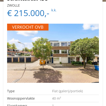
ZWOLLE
€ 215.000,-
k.k.
VERKOCHT OVB
Type
Flat (galerij/portiek)
Woonoppervlakte
40 m²
Slaapkamers
1