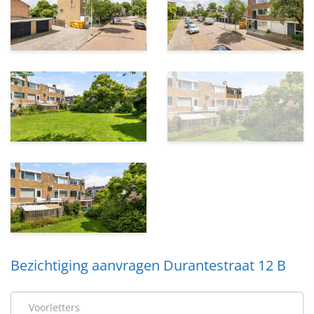
oprichting. Tijdens een bezichtiging informeren wij je
hier graag uitgebreid over. De verwachte bijdrage
bedraagt circa € 100,- per maand.
Kortom
Ben jij starter op de woningmarkt en zoek je een
instapklare, energiezuinige woning waar je direct kunt
wonen zonder extra werkzaamheden? Dan is
Durantestraat 12B een kans die je niet wilt missen. Een
modern gerenoveerd appartement op een rustige,
groene locatie, met de binnenstad van Zwolle op korte
afstand.
Bezichtiging aanvragen Durantestraat 12 B