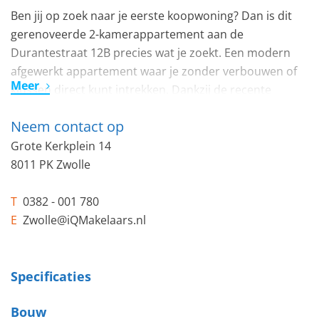
Ben jij op zoek naar je eerste koopwoning? Dan is dit
gerenoveerde 2-kamerappartement aan de
Durantestraat 12B precies wat je zoekt. Een modern
afgewerkt appartement waar je zonder verbouwen of
Meer
klussen direct kunt intrekken. Dankzij de recente
renovatie, het energielabel A en de aantrekkelijke
Neem contact op
ligging combineert deze woning comfort, lage
energielasten en een zorgeloze start op de
Grote Kerkplein 14
woningmarkt.
8011 PK Zwolle
Rustig wonen met de stad om de hoek
T
0382 - 001 780
Het appartement ligt in de Holtenbroek, een wijk die de
E
Zwolle@iQMakelaars.nl
afgelopen jaren sterk is vernieuwd en steeds geliefder
wordt bij jonge woningzoekers. Je woont hier in een
groene, rustige omgeving met alle dagelijkse
Specificaties
voorzieningen binnen handbereik. Supermarkten,
Bouw
sportfaciliteiten, openbaar vervoer en uitvalswegen