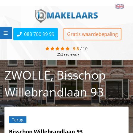
088 700 99 99
Gratis waardebepaling
9.5
/
10
252
reviews
ZWOLLE, Bisschop
Willebrandlaan 93
Terug
Bisschop Willebrandlaan 93