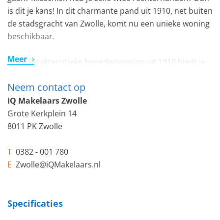
is dit je kans! In dit charmante pand uit 1910, net buiten
de stadsgracht van Zwolle, komt nu een unieke woning
beschikbaar.
Meer
Deze karakteristieke benedenwoning uit 1910 biedt je
de perfecte basis: goed onderhouden aan de
Neem contact op
buitenkant, maar van binnen nog helemaal naar eigen
smaak te moderniseren. Hier woon je op een
iQ Makelaars Zwolle
toplocatie – net buiten de stadsgracht van Zwolle, op
Grote Kerkplein 14
loopafstand van de bruisende binnenstad én binnen
8011 PK Zwolle
enkele minuten rijd je de A28 op.
T
0382 - 001 780
Wat deze woning écht uniek maakt? De heerlijke
E
Zwolle@iQMakelaars.nl
zonnige achtertuin op het zuidwesten, met een royale
schuur. Als je op zoek bent naar een plek waar je de
stadse vibes kunt ervaren zonder concessies te doen
Specificaties
aan rust en buitenruimte, dan is deze benedenwoning