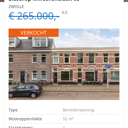
ZWOLLE
€ 265.000,-
k.k.
VERKOCHT
Type
Benedenwoning
Woonoppervlakte
52 m²
Slaapkamers
1