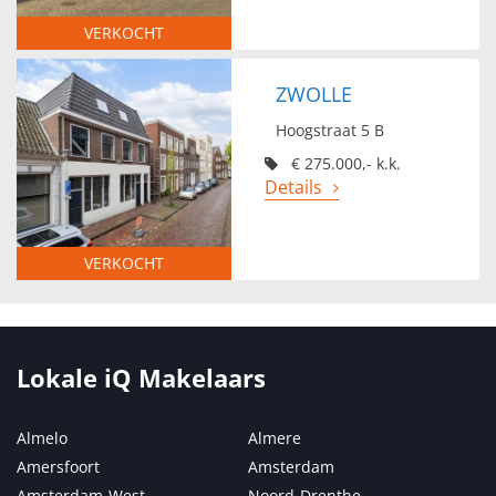
VERKOCHT
ZWOLLE
Hoogstraat 5 B
€ 275.000,- k.k.
Details
VERKOCHT
Lokale iQ Makelaars
Almelo
Almere
Amersfoort
Amsterdam
Amsterdam-West
Noord-Drenthe