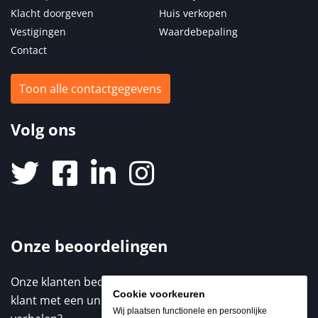
Klacht doorgeven
Huis verkopen
Vestigingen
Waardebepaling
Contact
Toon alle contactgegevens
Volg ons
Onze beoordelingen
Onze klanten beoordelen ons met een 9,3 / 10. Elke
Cookie voorkeuren
klant met een unieke ervaring. Benieuwd naar de
Wij plaatsen functionele en persoonlijke