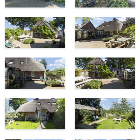
riante veranda/buiten-woonkamer. Het beschikt over
een keuken met diverse apparatuur. Een lekkere open
haard maakt de ruimte compleet. Achter in de tuin
vinden we naast meerdere dierenverblijven voor onder
andere geiten, kippen en ganzen de B&B bungalow.
Ook de bungalow bestaat grotendeels uit Accoya hout
en heeft een pannendak. Je komt binnen in de hal met
toegang naar de badkamer met toilet en wastafel.
Keuken van Accoya hout met diverse apparatuur en
knusse woonkamer met aansluiting tv/internet en leuk
uitzicht op het buitenverblijf van de dieren. Slaapkamer
met inbouwkast.
Aan de andere zijde van de boerderij staat de riante
dubbele garage met twee garagedeuren. Deze ruimte
heeft krachtstroom en is voor vele doeleinden geschikt.
Buiten:
Vanuit de achterdeur komen we op de eerste
binnenplaats met kas en mooie volière. De tuin is