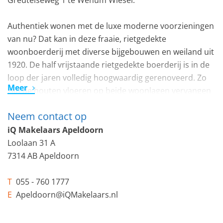
Greutelseweg 1 te Wenum Wiesel.
Authentiek wonen met de luxe moderne voorzieningen
van nu? Dat kan in deze fraaie, rietgedekte
woonboerderij met diverse bijgebouwen en weiland uit
1920. De half vrijstaande rietgedekte boerderij is in de
loop der jaren volledig hoogwaardig gerenoveerd. Zo
Meer
zijn de houten vloeren op beide woonlagen vervangen
door beton, is de rieten kap geheel vernieuwd (2016)
Neem contact op
en zijn vloeren, muren en het dak geïsoleerd en zijn
er zonnepanelen aangebracht. Dit heeft geresulteerd
iQ Makelaars Apeldoorn
in een energielabel B!
Loolaan 31 A
De woning is gelegen in een landelijke omgeving, op
7314 AB Apeldoorn
korte afstand van Apeldoorn en Vaassen. De woning
beschikt over meerdere bijgebouwen die verschillende
T
055 - 760 1777
functies bekleden. Zo is er een knusse bungalow die in
E
Apeldoorn@iQMakelaars.nl
gebruik is als B&B en een royale stal met 6
paardenboxen. Tegenover de woning ligt het