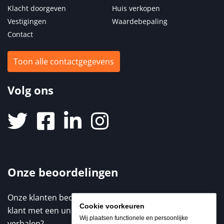
Klacht doorgeven
Huis verkopen
Vestigingen
Waardebepaling
Contact
Toon alle contactgegevens
Volg ons
Onze beoordelingen
Onze klanten beoordelen ons met een 9,3 / 10. Elke
Cookie voorkeuren
klant met een unieke ervaring. Benieuwd naar de
Wij plaatsen functionele en persoonlijke
verhalen?