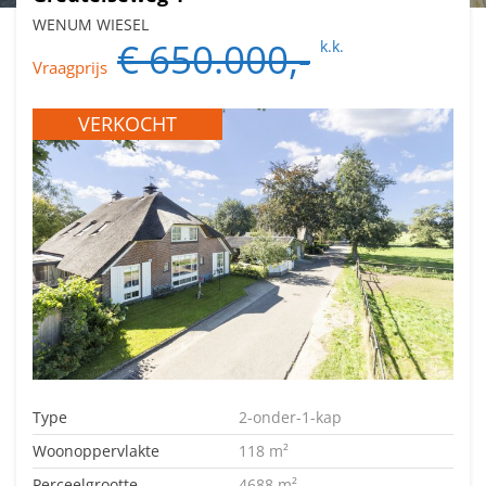
WENUM WIESEL
€ 650.000,-
k.k.
Vraagprijs
VERKOCHT
Type
2-onder-1-kap
Woonoppervlakte
118 m²
Perceelgrootte
4688 m²