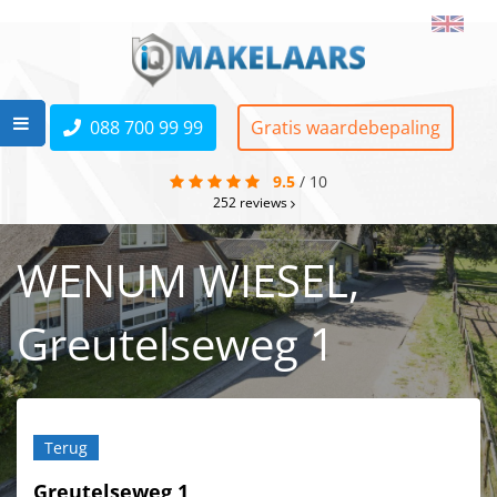
088 700 99 99
Gratis waardebepaling
9.5
/
10
252
reviews
WENUM WIESEL,
Greutelseweg 1
Terug
Greutelseweg 1