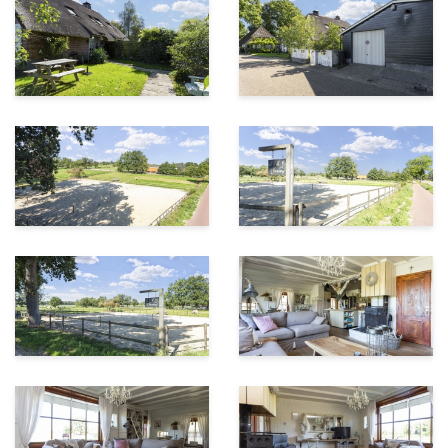
heerlijk privé door de stenen muur met druivenranken.
In de muur bevinden zich meerdere grote luiken die te
openen zijn zodat je uitkijkt over de weilanden. Via een
doorgang bereiken we de tweede binnenplaats. Hier
bevindt zich de buiten-woonkamer. Vervolgens komen
we in de achtertuin met groentetuin, meerdere
fruitbomen en de dierenverblijven. Op het
erf staat een compleet ingerichte Pipowagen met
keuken, badkamer, toilet en bedstee en een heerlijke
hottub, deze zijn ter overname.
Tegenover de woning ligt het bijbehorende weiland
met paddock en verhard gedeelte voor de paarden.
Het beschikt over een vaste waterleiding, een waterput
en elektra.
Door de ruime tuin en variatie aan zitplekken kun je bij
mooi weer altijd wel een plekje in de zon of schaduw
vinden. Zo is het genieten om ’s morgens een kopje