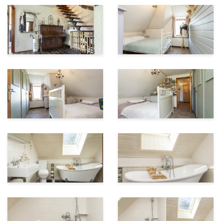
• Mogelijkheid voor B&B
• Mogelijkheid voor dubbele bewoning
• Mogelijkheid voor werken aan huis
• Energielabel B
• Weiland 3617 m2
Vraagprijs €650.000 k.k.
Aanvaarding : In overleg