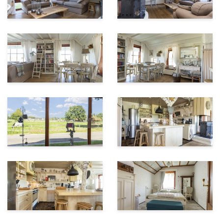
koffie in de eerste binnenplaats te drinken en schijnt
het avondzonnetje heerlijk in de veranda zodat het
daar lekker lang goed toeven is. De tuin beschikt over
een druppelsysteem via een grondwaterput zodat
water geven automatisch gebeurt.
Wenum-Wiesel staat bekend om haar uitstekende
uitrijmogelijkheden voor de paardenliefhebber. De
kroondomeinen liggen in de directe nabijheid.
Bijzonderheden:
• Authentieke half vrijstaande woonboerderij uit 1920
• Mantelzorg mogelijkheden
• Compleet gerenoveerd en gemoderniseerd
• Hoogwaardige afwerking met veel gebruik van
duurzaam Accoya hout
• Landelijk gelegen maar toch op korte afstand van
Apeldoorn en Vaassen