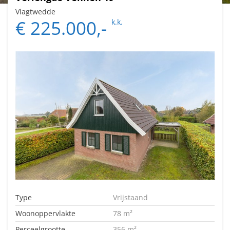
Vlagtwedde
€ 225.000,-
k.k.
Type
Vrijstaand
Woonoppervlakte
78 m²
Perceelgrootte
356 m²