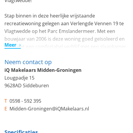
Vlagtwedde!
Stap binnen in deze heerlijke vrijstaande
recreatiewoning gelegen aan Verlengde Vennen 19 te
Vlagtwedde op het Parc Emslandermeer. Met een
bouwjaar van 2006 is deze woning goed geïsoleerd en
Meer
biedt het een comfortabel verblijf met een slaapkamer
en badkamer op de begane grond. Een unieke plek op
Neem contact op
dit park met een rustige ligging die perfect past bij
levensgenieters.
iQ Makelaars Midden-Groningen
Lougpadje 15
De woning bevindt zich aan een klein kanaal wat het
9628AD Siddeburen
grote kanaal met het binnenmeer verbindt en is een
van de meest rustige en prachtige locaties die het park
T
0598 - 592 395
te bieden heeft. Aan de voorzijde van de woning
E
Midden-Groningen@iQMakelaars.nl
bevindt zich voldoende parkeergelegenheid in een hof.
DE WONING:
Specificaties