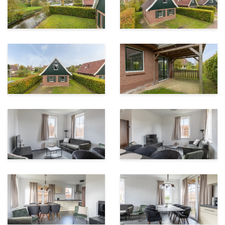
• Goed rendement mogelijk
• Kunststof kozijnen
• Rustig gelegen
• 2e badkamer op verdieping
• Overkapping
• Wordt zonder meubels opgeleverd
BELANGRIJK OM TE WETEN:
U kunt deze woning verhuren via VBN-Karperbungalow
Nederland, Summio Vakantiepark Emslandermeer of
Bungalowpark Emslandermeer (Emsland Verhuur).
Meer informatie over de verhuur en het gebruik als
tweede woning kunt u opvragen via ons
makelaarskantoor.
Parc Emslandermeer beschikt over een subtropisch
zwembad. Het zwembad heeft een 25 meter wedstrijd-,