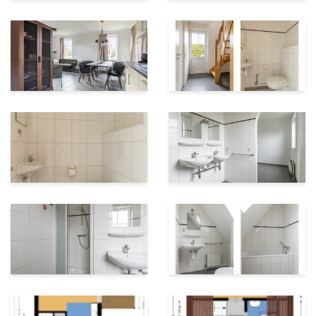
peuter-, baby-, bubbelbad en stroomversnelling met
glijbaan. In het zwembad vindt u ook het saunacomplex
waar u tegen betaling gebruik van kunt maken.
Bij restaurant Nuver kunt u terecht voor een hapje en
drankje en vanaf het terras is er een prachtig uitzicht
over de golfbaan van GC Westerwolde. Op het park zijn
voor de kinderen verschillende speeltuinen en er is een
jeu de boules baan.
Helaas is permanente bewoning op deze kavel niet
toegestaan; de woning is uitsluitend te verhuren via
een bedrijfsmatige exploitatie op het park of u kunt de
woning behouden voor eigen gebruik, (tweede woning,
recreatief wonen).
De woning is gelegen op Parc Emslandermeer, in één
van de mooiste gebieden van Groningen, genaamd
Westerwolde. Door de prachtige, rustige ligging aan