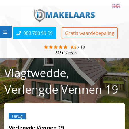
088 700 99 99
Gratis waardebepaling
9.5
/
10
252
reviews
Vlagtwedde,
Verlengde Vennen 19
Terug
Verlengde Vennen 19