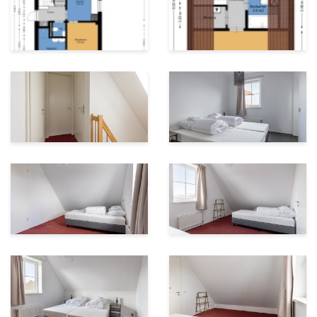
het kanaal, met eigen steiger, is deze woning zeer
geliefd bij rustzoekers, vaarliefhebbers en visfanaten!
Vlagtwedde heeft alles wat men nodig heeft. Er is een
grote supermarkt, er zijn verschillende kleinere winkels
en gezellige eetgelegenheden. Het gebied Westerwolde
is uitermate geschikt voor het toerisme. Zo ligt
Bourtange op steenworp afstand, zijn er mooie fiets-
en wandelroutes te volgen en vele oudheden te
bekijken. Op het park, bij de receptie, maar zeker ook
de makelaar kan u hier alles over vertellen.
Kortom; op het park is genoeg vertier, maar zeker ook
in de omgeving.
Kom langs en laat u verrassen door deze prachtige
locatie!