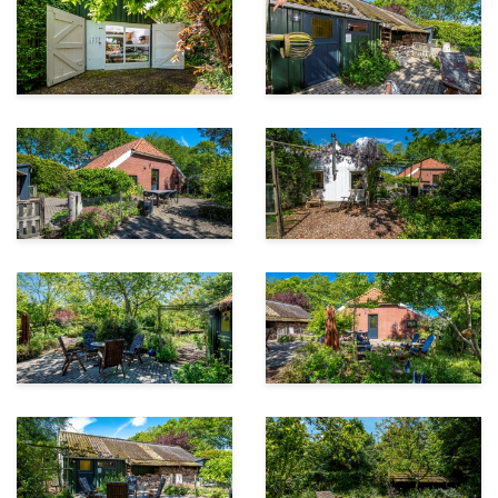
scoren zeer goed op het gebied van leefomgeving,
landschap, lokaal ondernemerschap en
streekproducten, gastvrijheid, duurzaamheid en
milieu, maatschappelijke betrokkenheid ‘noaberschap’,
cultuurhistorie en behoud van identiteit.
Bijzonderheden
• Ruime parkeergelegenheid op eigen terrein
• Geheel gerenoveerd met hoogwaardige
bouwmaterialen
• Voorzien van dak- en gevelisolatie en dubbel glas
• Voorzien van 10 zonnepanelen (eigendom)
• Energielabel C
• Eigen waterbron met pomp
• Levensloopbestendig woonprogramma op de begane
grond
• Op korte afstand van het Veeler Diep en de Ruiten Aa