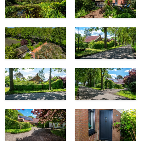
eiken vloer, hier bevindt zich ook de open trap naar de
vide met een logeergedeelte en daarachter een
hobbykamer.
Vanuit de eetkamer bereikt u de hal met daaraan
grenzend het toilet, de mooi afgewerkte badkamer,
voorzien van wastafel, inloopdouche en aansluitingen
voor wasmachine en droger, en de 3e slaapkamer,
waardoor de woning levensloopbestendig is.
De woning is gemoderniseerd, energiezuinig en zeer
goed onderhouden en leent zich door zijn grote
woonoppervlakte op de begane grond (ca. 130 m2) tot
andere indelingen waardoor er bijvoorbeeld zeer
eenvoudig een 4e slaapkamer zou kunnen worden
gerealiseerd.
Via de hal komt u op het achtererf, de tuin en het
aangrenzende bijgebouw met atelier en inmaakkeuken.