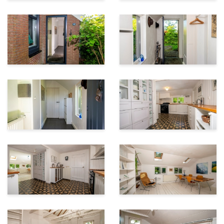
De tuin
De besloten tuin - beter bekend als tuin en atelier
'Tuinkronkels' - is van een adembenemende
schoonheid. Deze tuin van (ruim 3.000 m2) bestaat uit
een boomgaard, een houtwal en een paddenpoel en is
ingericht als een biologisch-dynamisch voedseltuin met
een ongekend aantal soorten bomen, struiken en
planten met o.a. eetbaar fruit, vruchten, zaden en
kruiden.
Bijna alles wat er in de tuin aan planten groeit geeft óf
een eetbare vrucht óf een bruikbaar onderdeel van de
plant, bijvoorbeeld voor natuurlijke verfstoffen.
Hier bestaat de mogelijkheid om volledig
zelfvoorzienend te leven uit eigen (voedsel)tuin!
In het bijgebouw in de tuin bevinden zich de
atelierruimte, voorzien van houtkachel en een
inmaakkeuken (circa 90 m2).
In deze ruimte worden de producten uit de tuin