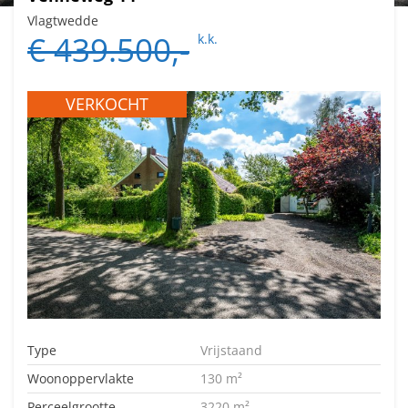
Vlagtwedde
€ 439.500,-
k.k.
VERKOCHT
Type
Vrijstaand
Woonoppervlakte
130 m²
Perceelgrootte
3220 m²