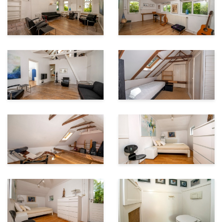
verwerkt tot sappen, jams en chutneys.
In de tuin zelf staan een kas, diverse schuurtjes
(waaronder een charmant 'planten-oppot' huisje) en
een voormalige ezelstal (ca. 26 m2) die nu als berging
wordt gebruikt.
Ontspannen, loungen en genieten van het weer en de
omgeving kan op diverse plekken: zonnige, schaduw-
en halfschaduw plekken zijn overal aanwezig:
volledige privacy op een kavel die een grenzeloos
uitzicht biedt op de schoonheid van de landerijen. Een
droomtuin op een droomlocatie: is dit uw unieke kans
om tot rust te komen op een plek ver van
mensenmassa’s en drukke verkeerswegen?
Wij staan graag voor u klaar om u deze onvergetelijke
plek te laten zien!
Extra informatie