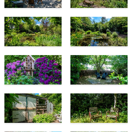
• Schitterende tuin met de mogelijkheid om
zelfvoorzienend te leven: door de eigenaren zijn
boekjes gemaakt waarin alle planten, bomen en
bloemen die zich in de tuin bevinden zijn
gedocumenteerd.
• Gelegen nabij diverse voorzieningen:
- Scholen voor basis- en voortgezet onderwijs o.a. in
Vlagtwedde, Winschoten en Stadskanaal
- Supermarkt, horeca en diverse winkels nabij in
Vlagtwedde
- Winkelcentrum van Winschoten op ca. 15
autominuten
• Op ca. 10 autominuten van de A7 richting Duitsland
en Groningen