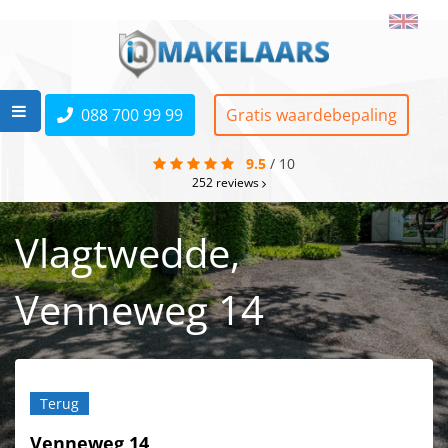
088 700 99 99
Gratis waardebepaling
9.5
/
10
252
reviews
Vlagtwedde,
Venneweg 14
Terug
Venneweg 14