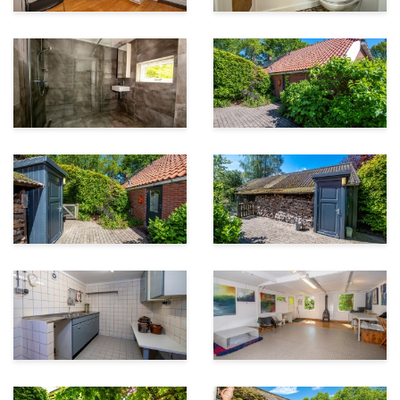
Veele is een eeuwenoud esdorp tussen Wedde en
Vlagtwedde gelegen in het beekdal van de Ruiten Aa,
nabij de Westerwoldse Aa, het Veelerdiep en het
esdorpje Wessinghuizen. Veele maakt onderdeel uit
van het intrigerende essenlandschap van Westerwolde.
Het betreft een
kleinschalig gebied, waar de rijke historie zich vertaalt
in hoger gelegen landbouwgebieden, veel bomen en
struiken en smalle kronkelende wegen en zandpaden,
Vlagtwedde en Veele zijn gelegen in de gemeente
Westerwolde, de groenste gemeente van Nederland.
Westerwolde heeft in 2014 het internationale keurmerk
Cittaslow ontvangen. Dit is een keurmerk voor kleine
gemeenten die samen met inwoners en organisaties
samenwerken aan een omgeving waar het prettig
wonen, werken en leven is. Cittaslow gemeenten