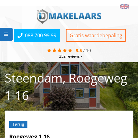
088 700 99 99
Gratis waardebepaling
9.5
/
10
252
reviews
Steendam, Roegeweg
1 16
Terug
Roegeweg 1 16