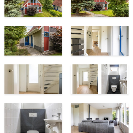
Op slechts 10 minuten rijden ligt het oude centrum van
Appingedam, waar je door mooie straatjes kunt
wandelen en oude gebouwen kunt bekijken. Een
kwartiertje verderop, in Delfzijl, kan je het
MuzeeAquarium bezoeken. Hier leer je meer over hoe
de aarde is ontstaan en kan je een zeeaquarium
bekijken dat in een oude bunker uit de Tweede
Wereldoorlog zit.
Als je liever een grotere stad bezoekt, is Groningen een
halfuurtje rijden. Hier kan je de Martinitoren
beklimmen voor een prachtig uitzicht, het Groninger
Museum bezoeken, of door de stad wandelen en
bijzondere kunst op straat ontdekken.
Voor rust en natuur is het gebied ’t Roegwold rondom
het vakantiepark perfect. Ja kan hier wandelen of