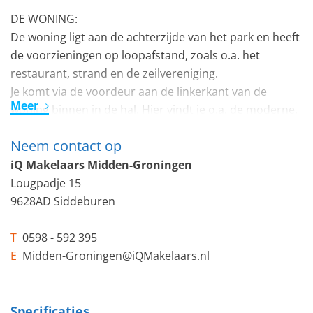
DE WONING:
De woning ligt aan de achterzijde van het park en heeft
de voorzieningen op loopafstand, zoals o.a. het
restaurant, strand en de zeilvereniging.
Je komt via de voordeur aan de linkerkant van de
Meer
woning binnen in de hal. Hier vindt je o.a. de moderne,
net gerenoveerde badkamer, welke is voorzien van een
Neem contact op
ruime douche en wastafelmeubel en een aparte
toiletruimte. De hal leidt je naar een ruime woonkamer
iQ Makelaars Midden-Groningen
met open keuken.
Lougpadje 15
9628AD Siddeburen
De woonkamer biedt veel lichtinval door de vele ramen
en hierdoor vindt je in deze ruimte alle rust en privacy
T
0598 - 592 395
en een prachtig uitzicht op het water, perfect om lekker
E
Midden-Groningen@iQMakelaars.nl
te ontspannen in je eigen recreatiewoning. De
moderne, splinternieuwe keuken is heeft o.a. een
koelkast, vaatwasser, combi-oven, inductiekookplaat en
Specificaties