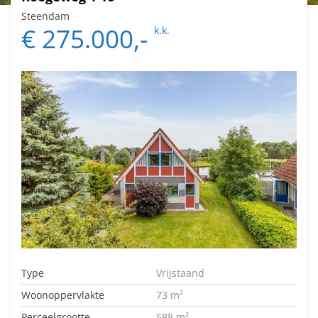
Steendam
€ 275.000,-
k.k.
Type
Vrijstaand
Woonoppervlakte
73 m²
Perceelgrootte
588 m²