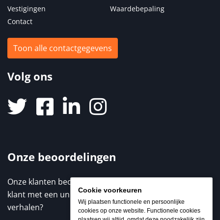
Vestigingen
Waardebepaling
Contact
Toon alle contactgegevens
Volg ons
Onze beoordelingen
Onze klanten beoordelen ons met een 9,3 / 10. Elke
Cookie voorkeuren
klant met een unieke ervaring. Benieuwd naar de
Wij plaatsen functionele en persoonlijke
verhalen?
cookies op onze website. Functionele cookies
plaatsen wij altijd, omdat deze noodzakelijk zijn