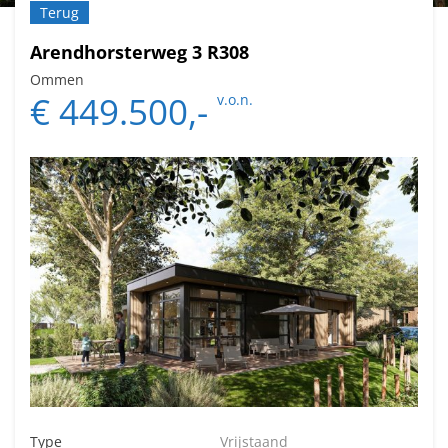
Terug
Arendhorsterweg 3 R308
Ommen
€ 449.500,-
v.o.n.
Type
Vrijstaand