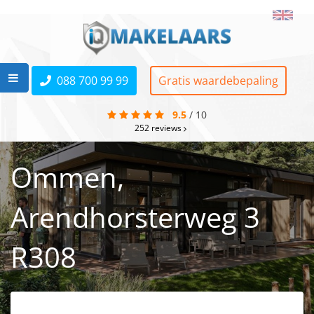
088 700 99 99
Gratis waardebepaling
9.5
/
10
252
reviews
Ommen,
Arendhorsterweg 3
R308