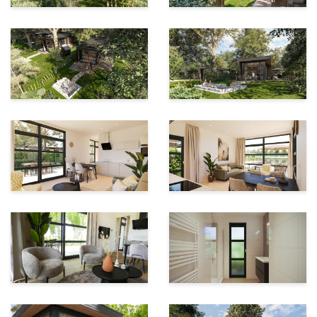
De lodge biedt u flexibele exploitatiemogelijkheden:
Volledig eigen gebruik: Uw eigen, exclusieve
toevluchtsoord om te ontsnappen aan de hectiek van
alledag.
Volledige verhuur: Professionele verhuur via het resort
met een zeer aantrekkelijk rendementsperspectief
(mogelijk tot circa 7% per jaar).
Een combinatie: Genieten wanneer u dat wilt en
renderen wanneer u er niet bent, verhuren is namelijk
niet verplicht!
De unieke locatie en omgeving
Lodges aan de Vecht beschikt over bijna een kilometer
aan exclusieve Vechtoever. Neem een verfrissende duik