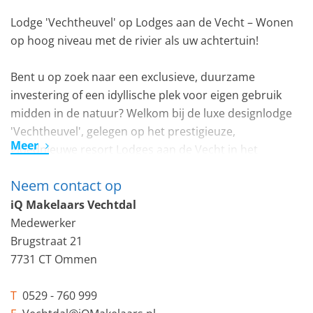
Lodge 'Vechtheuvel' op Lodges aan de Vecht – Wonen
op hoog niveau met de rivier als uw achtertuin!
Bent u op zoek naar een exclusieve, duurzame
investering of een idyllische plek voor eigen gebruik
midden in de natuur? Welkom bij de luxe designlodge
'Vechtheuvel', gelegen op het prestigieuze,
Meer
gloednieuwe resort Lodges aan de Vecht in het
adembenemende Overijsselse Vechtdal.
Neem contact op
Lodge Vechtheuvel (geschikt voor 4 tot 6 personen)
iQ Makelaars Vechtdal
dankt haar naam aan de unieke, verhoogde ligging op
Medewerker
het park. Hierdoor geniet u van een fantastisch,
Brugstraat 21
panoramisch uitzicht over het glooiende landschap,
7731 CT Ommen
terwijl de kabbelende rivier de Vecht letterlijk in uw
voortuin ligt. Een zeldzame kans op een toplocatie
T
0529 - 760 999