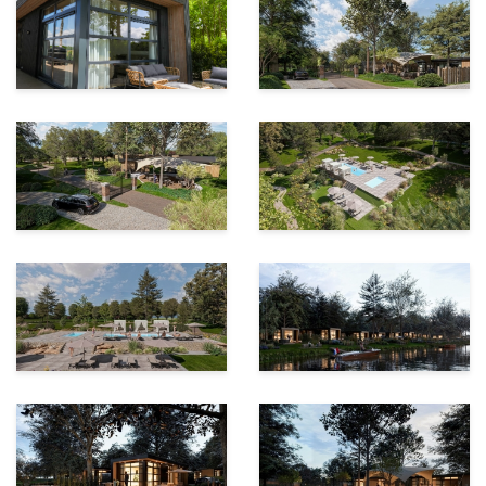
vanuit de voortuin, gooi een hengel uit of stap zo in uw
sloep, kano of SUP vanaf de nabijgelegen
aanlegsteigers.
Het park ligt in het hart van het Vechtdal, direct aan het
bekende Pieterpad en diverse fietsroutes. De gezellige,
historische stad Ommen ligt om de hoek, en ook
cultuurhistorische parels zoals Dalfsen, Vilsteren en
natuurgebied De Sahara zijn binnen handbereik.
Daarnaast bent u via de nabijgelegen uitvalswegen
binnen no-time in Zwolle. Op het park zelf bevindt zich
een sfeervolle brasserie waar u het hele jaar door kunt
genieten van lokale streekgerechten.
Kenmerken & Bijzonderheden:
Luxe designlodge voor 4 tot 6 personen op een
verhoogde, beschutte locatie