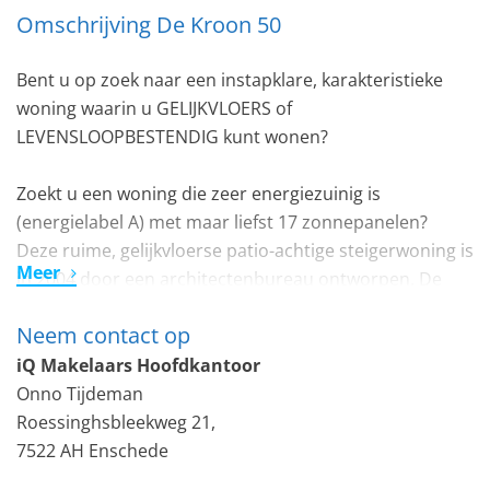
Omschrijving De Kroon 50
Bent u op zoek naar een instapklare, karakteristieke
woning waarin u GELIJKVLOERS of
LEVENSLOOPBESTENDIG kunt wonen?
Zoekt u een woning die zeer energiezuinig is
(energielabel A) met maar liefst 17 zonnepanelen?
Deze ruime, gelijkvloerse patio-achtige steigerwoning is
Meer
in 2004 door een architectenbureau ontworpen. De
gehele woning wordt verwarmd middels
Neem contact op
vloerverwarming, tevens is er een houtkachel aanwezig
in de woonkamer.
iQ Makelaars Hoofdkantoor
Onno Tijdeman
De ruime woon-eetkamer met open keuken is ca 40m2.
Roessinghsbleekweg 21,
De woning is voorzien van extra hoge plafonds
7522 AH Enschede
waardoor het extra ruimtelijk aanvoelt. Door de hoge