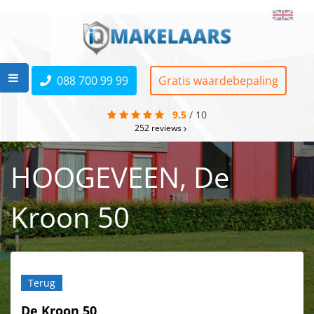
088 700 99 99
Gratis waardebepaling
9.5
/
10
252
reviews
HOOGEVEEN, De
Kroon 50
Terug
De Kroon 50