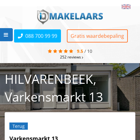
088 700 99 99
Gratis waardebepaling
9.5
/
10
252
reviews
HILVARENBEEK,
Varkensmarkt 13
Terug
Varkensmarkt 13