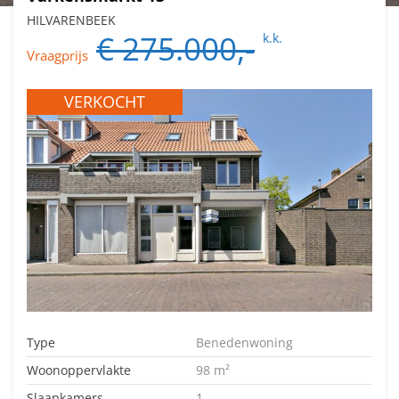
HILVARENBEEK
€ 275.000,-
k.k.
Vraagprijs
VERKOCHT
Type
Benedenwoning
Woonoppervlakte
98 m²
Slaapkamers
1