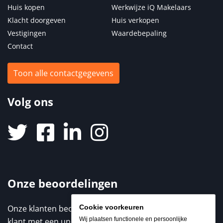
Huis kopen
Werkwijze iQ Makelaars
Klacht doorgeven
Huis verkopen
Vestigingen
Waardebepaling
Contact
Toon alle contactgegevens
Volg ons
Onze beoordelingen
Cookie voorkeuren
Onze klanten beoordelen ons met een 9,3 / 10. Elke
Wij plaatsen functionele en persoonlijke
klant met een unieke ervaring. Benieuwd naar de