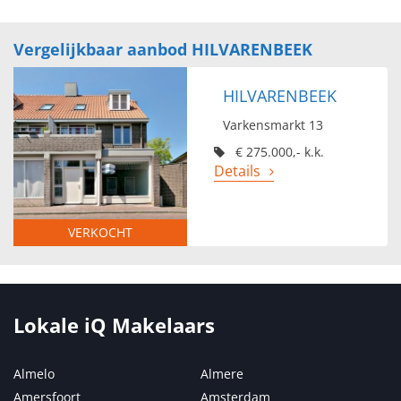
Vergelijkbaar aanbod HILVARENBEEK
HILVARENBEEK
Varkensmarkt 13
€ 275.000,- k.k.
Details
VERKOCHT
Lokale iQ Makelaars
Almelo
Almere
Amersfoort
Amsterdam