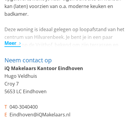
kan (laten) voorzien van o.a. moderne keuken en
badkamer.
Deze woning is ideaal gelegen op loopafstand van het
centrum van Hilvarenbeek. Je bent je in een paar
Meer
passen op de Vrijthof, bekend om zijn terrassen en
restaurants. Winkelcentrum De Hilverhof ligt op
Neem contact op
loopafstand. Daarnaast is de woning zeer eenvoudig te
bereiken met de auto en ben je in slechts enkele
iQ Makelaars Kantoor Eindhoven
minuten op de uitvalswegen richting Tilburg, Breda,
Hugo Veldhuis
Eindhoven en ’s-Hertogenbosch.
Croy 7
5653 LC Eindhoven
Het appartement biedt ruimte aan een single of stel
om fantastisch te wonen en ligt in het dorpshart van
T
040-3040400
Hilvarenbeek. Kortom een unieke kans om hier
E
Eindhoven@iQMakelaars.nl
levensloop bestendig te wonen.
De woning maakt deel van een VVE, jaarlijkse bijdrage