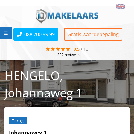
088 700 99 99
Gratis waardebepaling
9.5
/
10
252
reviews
HENGELO,
Johannaweg 1
Terug
Johannaweg 1