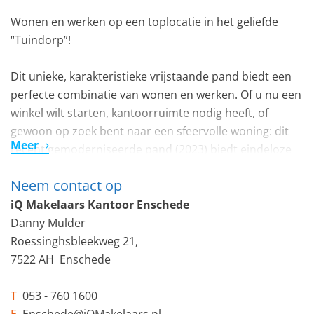
Wonen en werken op een toplocatie in het geliefde
“Tuindorp”!
Dit unieke, karakteristieke vrijstaande pand biedt een
perfecte combinatie van wonen en werken. Of u nu een
winkel wilt starten, kantoorruimte nodig heeft, of
gewoon op zoek bent naar een sfeervolle woning: dit
Meer
recent gemoderniseerde pand (2023) biedt eindeloze
mogelijkheden. Gelegen aan de rand van het gewilde
Neem contact op
“Tuindorp”, met twee garages en een royale tuin, is dit
een woning die u gezien moet hebben! tevens zitten er
iQ Makelaars Kantoor Enschede
op dit pand ook vier vergunning voor verhuur.
Danny Mulder
Roessinghsbleekweg 21,
INDELING
7522 AH Enschede
Begane grond
Aan de rechterzijde vindt u een lichte winkelruimte,
T
053 - 760 1600
compleet met een keukenblok. De hal biedt toegang tot