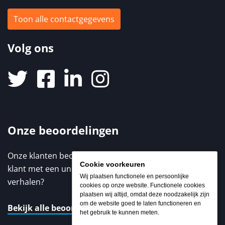
Toon alle contactgegevens
Volg ons
Onze beoordelingen
Onze klanten beoordelen ons met een 9,3 / 10. Elke
Cookie voorkeuren
klant met een unieke ervaring. Benieuwd naar de
Wij plaatsen functionele en persoonlijke
verhalen?
cookies op onze website. Functionele cookies
plaatsen wij altijd, omdat deze noodzakelijk zijn
om de website goed te laten functioneren en
Bekijk alle beoordelingen
het gebruik te kunnen meten.