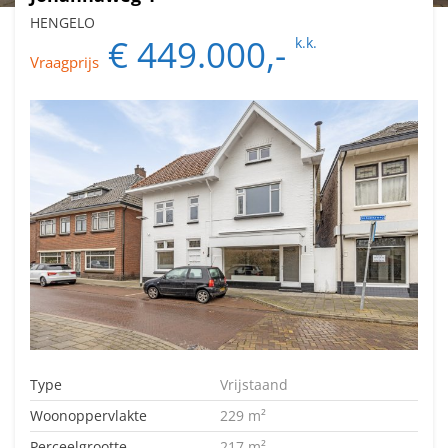
HENGELO
€ 449.000,-
k.k.
Vraagprijs
Type
Vrijstaand
Woonoppervlakte
229 m²
Perceelgrootte
217 m²