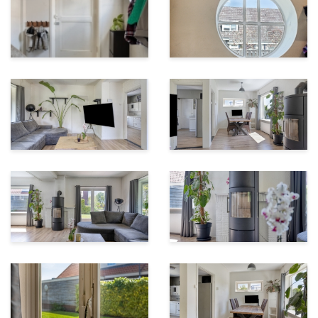
Wacht niet langer en kom deze geweldige plek met
eigen ogen aanschouwen.
Neem contact op met onze makelaar voor meer
informatie of om een afspraak voor een bezichtiging te
maken.
De Veldhoekseweg 17 wacht op je om er een thuis van
te maken. De vraagprijs is € 495.000, - k.k.