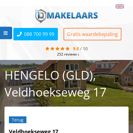
088 700 99 99
Gratis waardebepaling
9.5
/
10
252
reviews
HENGELO (GLD),
Veldhoekseweg 17
Terug
Veldhoekseweg 17