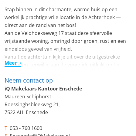
Stap binnen in dit charmante, warme huis op een
werkelijk prachtige vrije locatie in de Achterhoek —
direct aan de rand van het bos!
Aan de Veldhoekseweg 17 staat deze sfeervolle
vrijstaande woning, omringd door groen, rust en een
eindeloos gevoel van vrijheid.
Vanuit de achtertuin kijk je uit over de uitgestrekte
Meer
weilanden, terwijl je aan de voorzijde uitkijkt op het
bos. Een plek waar natuur, privacy en ruimte
Neem contact op
samenkomen.
iQ Makelaars Kantoor Enschede
Gelegen in het bosrijke buitengebied van Hengelo
Maureen Schiphorst
(GLD) en gesitueerd op een royaal perceel van 673 m²,
Roessinghsbleekweg 21,
biedt deze woning de ultieme combinatie van landelijk
7522 AH Enschede
wonen en volledige privacy.
En toch ben je slechts enkele minuten verwijderd van
T
053 - 760 1600
winkels, scholen en voorzieningen. Hier leef je midden