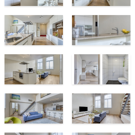
Bij binnenkomst stap je direct de indrukwekkende
leefruimte binnen. In de entreezone bevinden zich de
garderobe, de uitgebreide meterkast en het separate
toilet.
De woonkamer is zonder twijfel het hart van de
woning. Door de hoogte van 4,85 meter, de grote
raampartijen en de open indeling voelt de ruimte
royaal, licht en bijzonder sfeervol aan. De
designradiatoren, houten vloer en rustige afwerking
versterken het luxe loftgevoel.
Onder de entresol bevindt zich de royale woonkeuken
met kookeiland. De keuken beschikt over riante
moderne kastruimte en een luxe stenen kook- en
zitblad, waardoor koken, eten en ontspannen vanzelf in
elkaar overlopen. Een heerlijke plek voor lange
avonden, goede gesprekken en ontspannen wonen in