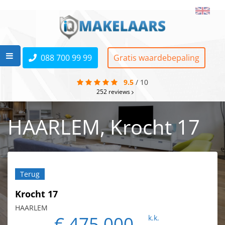
088 700 99 99
Gratis waardebepaling
9.5
/
10
252
reviews
HAARLEM, Krocht 17
Terug
Krocht 17
HAARLEM
€ 475.000,-
k.k.