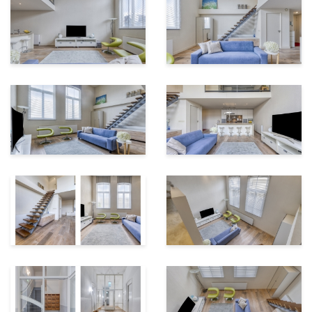
de stad.
Entresol / slaapverdieping
Via de zwevende designtrap bereik je de vide. Hier
bevindt zich de ruime masterbedroom, met uitzicht
over de leefruimte beneden. De glazen en stalen
balustrade houdt de verbinding met de living open en
versterkt het loftgevoel.
De slaapkamer is voorzien van op maat gemaakte
inbouwkasten met spiegeldeuren en luxe tapijt, wat de
ruimte een rustige en comfortabele uitstraling geeft.
Op deze verdieping vind je ook een praktische
wasruimte/berging en de complete en-suite badkamer
met ligbad, inloopdouche, wastafelmeubel en tweede
toilet.