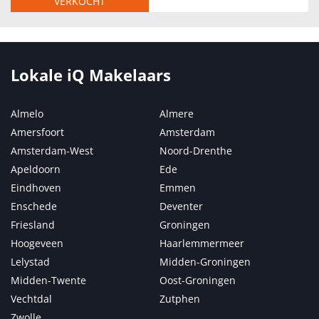
VERKOCHT
Lokale iQ Makelaars
Almelo
Almere
Amersfoort
Amsterdam
Amsterdam-West
Noord-Drenthe
Apeldoorn
Ede
Eindhoven
Emmen
Enschede
Deventer
Friesland
Groningen
Hoogeveen
Haarlemmermeer
Lelystad
Midden-Groningen
Midden-Twente
Oost-Groningen
Vechtdal
Zutphen
Zwolle