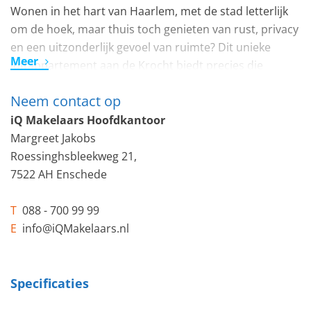
Wonen in het hart van Haarlem, met de stad letterlijk
om de hoek, maar thuis toch genieten van rust, privacy
en een uitzonderlijk gevoel van ruimte? Dit unieke
Meer
loftappartement aan de Krocht biedt precies die
combinatie: de charme van een monumentaal pand uit
Neem contact op
1872, de luxe en techniek van een kleinschalig
appartementencomplex uit 2007, en de rust van een
iQ Makelaars Hoofdkantoor
ligging aan de stille achterzijde.
Margreet Jakobs
Roessinghsbleekweg 21,
Hier woon je met alle lusten, maar niet de lasten van
7522 AH Enschede
een monumentaal gebouw in het historische centrum.
De markante uitstraling, de indrukwekkende entree en
T
088 - 700 99 99
het zeer goed onderhouden gemeenschappelijke
E
info@iQMakelaars.nl
trappenhuis geven het complex karakter en allure.
Tegelijkertijd is het appartement volledig ingericht op
comfortabel en modern wonen.
Specificaties