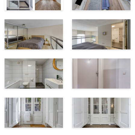
OMGEVING & BEREIKBAARHEID
Krocht 17 ligt midden in de geliefde Oude Stad van
Haarlem. Alles wat de stad aantrekkelijk maakt, ligt
binnen handbereik: de Grote Markt, de Nieuwe
Groenmarkt, de Nieuwe Gracht, gezellige horeca,
boetieks, supermarkten en speciaalzaken.
Ook cultureel zit je hier uitstekend. De Schuur, de
Philharmonie, Patronaat, Teylers Museum en het Frans
Hals Museum bevinden zich allemaal op korte afstand.
Voor forenzen is de ligging eveneens sterk: Haarlem
Station ligt op ca. 0,68 km afstand en de belangrijkste
uitvalswegen, waaronder de N200/A200 en de A9, zijn
goed bereikbaar.
BIJZONDERHEDEN
• Monumentaal gebouw uit 1872, beschermd