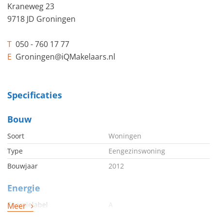
Kraneweg 23
9718 JD Groningen
T
050 - 760 17 77
E
Groningen@iQMakelaars.nl
Specificaties
Bouw
Soort
Woningen
Type
Eengezinswoning
Bouwjaar
2012
Energie
Energielabel
A
Meer