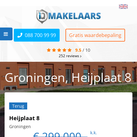
088 700 99 99
Gratis waardebepaling
9.5
/
10
252
reviews
Groningen, Heijplaat 8
Terug
Heijplaat 8
Groningen
€ 299.000,-
k.k.