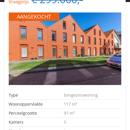
Vraagprijs
AANGEKOCHT
Type
Eengezinswoning
Woonoppervlakte
117 m²
Perceelgrootte
97 m²
Kamers
5