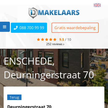
088 700 99 99
Gratis waardebepaling
9.5
/
10
252
reviews
ENSCHEDE,
Deurningerstraat 70
Terug
Deurningerstraat 70