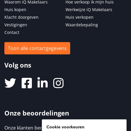
Waarom iQ Makelaars
Hoe verkoop ik mijn huis
Huis kopen
Werkwijze iQ Makelaars
Klacht doorgeven
Huis verkopen
Vestigingen
Waardebepaling
Contact
Toon alle contactgegevens
Volg ons
Onze beoordelingen
Cookie voorkeuren
Onze klanten beoordelen ons met een 9,3 / 10. Elke