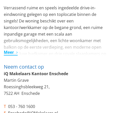
Verrassend ruime en speels ingedeelde drive-in-
eindwoning gelegen op een toplocatie binnen de
singels! De woning beschikt over een
kantoor/werkkamer op de begane grond, een ruime
inpandige garage met een scala aan
gebruiksmogelijkheden, een lichte woonkamer met
balkon op de eerste verdieping, een moderne open
Meer
keuken, luxe badkamer en drie royale slaapkamers op
de tweede verdieping. Dankzij de hoogwaardige
Neem contact op
afwerking en keurige staat van onderhoud is deze
woning instapklaar!
iQ Makelaars Kantoor Enschede
Martin Grave
De woning is gelegen op een zeer geliefde locatie net
Roessinghsbleekweg 21,
binnen de stadssingels, op de grens van de populaire
7522 AH Enschede
wijk Roombeek. Centraal wonen betekent uiteraard alle
dagelijkse voorzieningen binnen handbereik;
T
053 - 760 1600
supermarkten, scholen, kinderopvang, openbaar