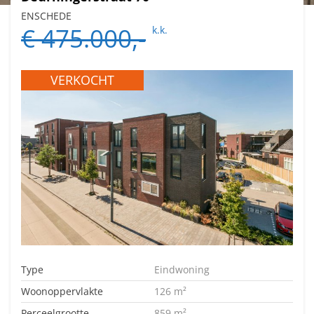
ENSCHEDE
€ 475.000,-
k.k.
VERKOCHT
Type
Eindwoning
Woonoppervlakte
126 m²
Perceelgrootte
859 m²