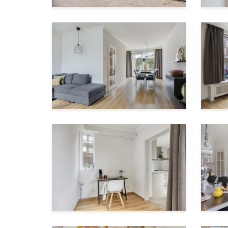
Zolder
De zolder biedt veel opslagruimte en hier bevi
Bijzonderheden
-Energielabel C
-Eigen oprit met parkeergelegenheid op eigen
-Gelegen binnen de ring van Eindhoven
-Centrale en goed bereikbare locatie
-Rustige en kindvriendelijke woonomgeving
-2-onder-1-kapwoning met extra ruimte aan de
-Drie volwaardige slaapkamers
-Fietsafstand van station, centrum en voorzi