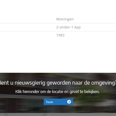
n aangelegde voortuin met een eigen oprit voor meerdere a
Woningen
eft een prettige, uitnodigende uitstraling.
2-onder-1-kap
1983
igende hal met voldoende ruimte voor een kapstok en schoe
In overleg
t een comfortabele zithoek en ruimte voor een eettafel. Da
rnaast is er een praktische hoek die zich uitstekend leent vo
C
hr
 van een inductiekookplaat, een combi-oven en een natuurs
Ja
lijke licht zorgen voor een frisse en verzorgde uitstraling.
Gas