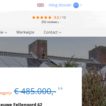
Inlog dossier
9.5
/
10
252
reviews
ie
Werkwijze
Contact
€ 485.000,-
k.k.
aagprijs
ieuwe Fellenoord 62