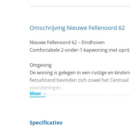
Omschrijving Nieuwe Fellenoord 62
Nieuwe Fellenoord 62 – Eindhoven
Comfortabele 2-onder-1-kapwoning met oprit, t
Omgeving
De woning is gelegen in een rustige en kindvr
fietsafstand bevinden zich zowel het Centraal 
voorzieningen.
Meer
Ook scholen, sportvoorzieningen en supermar
Dankzij de gunstige ligging zijn zowel de uitv
maakt voor gezinnen én forenzen.
Specificaties
Begane grond