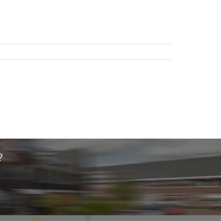
uto’s.
nen.
nkzij
or een
tenen