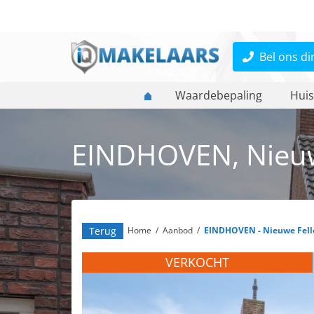
Bel ons di
Waardebepaling
Huis
EINDHOVEN, Nieuw
Terug
Home
/
Aanbod
/
EINDHOVEN - Nieuwe Fell
VERKOCHT