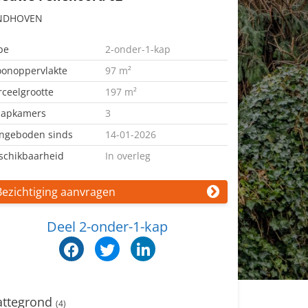
NDHOVEN
pe
2-onder-1-kap
onoppervlakte
97 m²
rceelgrootte
197 m²
aapkamers
3
ngeboden sinds
14-01-2026
schikbaarheid
In overleg
Bezichtiging aanvragen
Deel 2-onder-1-kap
attegrond
(4)