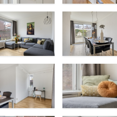
ndt zich tevens de cv-ketel
 terrein
 zijkant
eningen