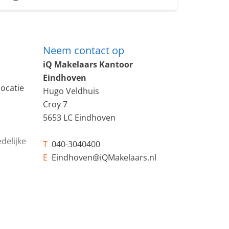
Neem contact op
iQ Makelaars Kantoor
Eindhoven
locatie
Hugo Veldhuis
Croy 7
5653 LC Eindhoven
delijke
T
040-3040400
E
Eindhoven@iQMakelaars.nl
deaal