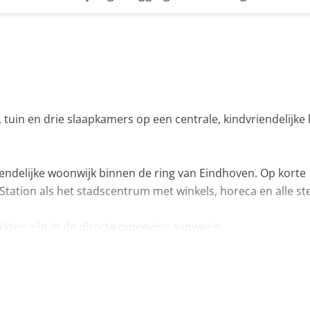
uin en drie slaapkamers op een centrale, kindvriendelijke 
iendelijke woonwijk binnen de ring van Eindhoven. Op korte
Station als het stadscentrum met winkels, horeca en alle ste
kten zijn in de directe omgeving aanwezig.
alswegen als het centrum snel bereikbaar, wat deze locatie i