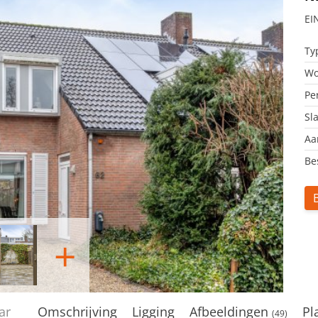
EI
Ty
Wo
Pe
Sl
Aa
Be
+
naar
Omschrijving
Ligging
Afbeeldingen
Pl
(49)