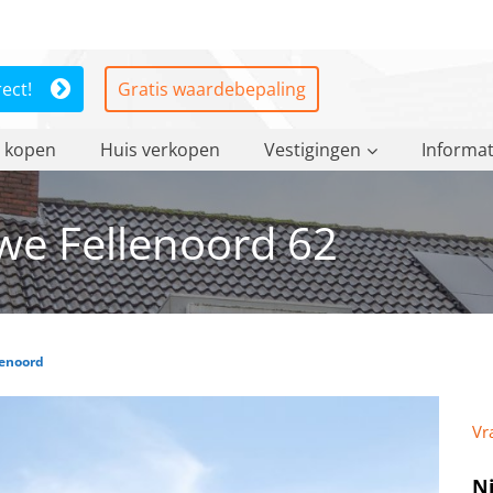
rect!
Gratis waardebepaling
 kopen
Huis verkopen
Vestigingen
Informat
e Fellenoord 62
enoord
Vr
N