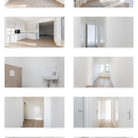
beheerder (Ten Hag). De verwachte VvE bijdrage is €
176,06 per maand (prijspeil 2025).
De verwachte VvE bijdrage voor de parkeerplaats is €
10,29 per maand (prijspeil 2023).
Interesse? Neem contact met ons op en ontdek of één
van deze exclusieve appartementen jouw nieuwe thuis
wordt!
* De woning zal aan koper in eigendom worden
overgedragen in de staat waarin deze zich bij de
bezichtiging bevindt.