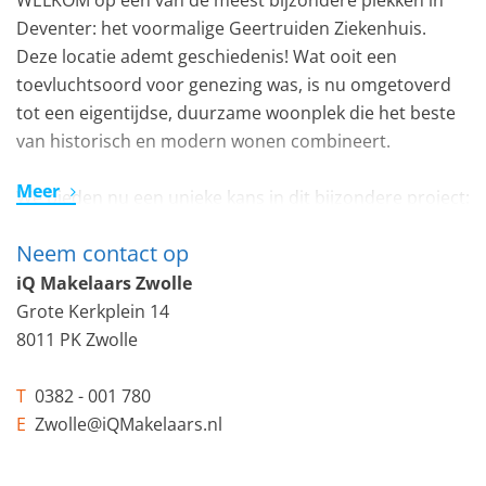
WELKOM op één van de meest bijzondere plekken in
Deventer: het voormalige Geertruiden Ziekenhuis.
Deze locatie ademt geschiedenis! Wat ooit een
toevluchtsoord voor genezing was, is nu omgetoverd
tot een eigentijdse, duurzame woonplek die het beste
van historisch en modern wonen combineert.
Meer
We bieden nu een unieke kans in dit bijzondere project:
7 koopappartementen die half december turnkey
Neem contact op
worden opgeleverd, helemaal instapklaar voor de
nieuwe eigenaar! Als je wilt, kun je de feestdagen dit
iQ Makelaars Zwolle
jaar al sfeervol vieren in jouw nieuwe woning!
Grote Kerkplein 14
8011 PK Zwolle
Hier vind je de perfecte balans tussen historisch
karakter en modern wooncomfort. Ondanks dat het
T
0382 - 001 780
pand uit 1939 stamt, geniet je dankzij de verbouwing
E
Zwolle@iQMakelaars.nl
van een energielabel A+++, waardoor je comfortabel en
energiezuinig woont. De indrukwekkende gevels en