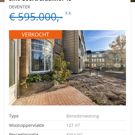
DEVENTER
€ 595.000,-
k.k.
VERKOCHT
Type
Benedenwoning
Woonoppervlakte
127 m²
Perceelgrootte
8454 m²