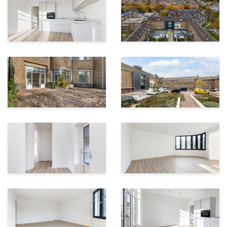
handdoekradiator
· Technische ruimte met warmtepomp en boiler,
aangesloten op een centraal warmte-
koudeopslagsysteem (WKO) en een WTW installatie
· Eigen externe berging en één parkeerplaats op het
binnenterrein, met de optie om in de toekomst een
eigen laadpaal te plaatsen
WKO-installatie
Als eigenaar betaal je maandelijks een bijdrage voor
het vastrecht en de servicekosten voor de centrale
WKO-installatie, evenals de kosten voor de gebruikte
energie. De installatie is eigendom van de energie-
exploitant Eteck.
Vereniging van Eigenaars
De VvE wordt beheerd door een professionele