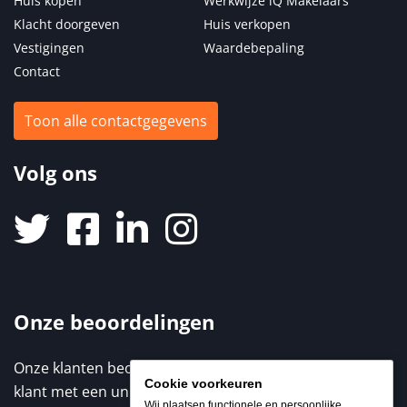
Huis kopen
Werkwijze iQ Makelaars
Klacht doorgeven
Huis verkopen
Vestigingen
Waardebepaling
Contact
Toon alle contactgegevens
Volg ons
Onze beoordelingen
Onze klanten beoordelen ons met een 9,3 / 10. Elke
Cookie voorkeuren
klant met een unieke ervaring. Benieuwd naar de
Wij plaatsen functionele en persoonlijke