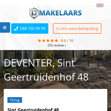
088 700 99 99
Gratis waardebepaling
9.5
/
10
252
reviews
DEVENTER, Sint
Geertruidenhof 48
Terug
Sint Geertruidenhof 48