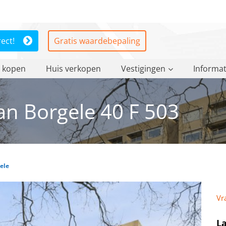
rect!
Gratis waardebepaling
 kopen
Huis verkopen
Vestigingen
Informat
n Borgele 40 F 503
ele
Vr
La