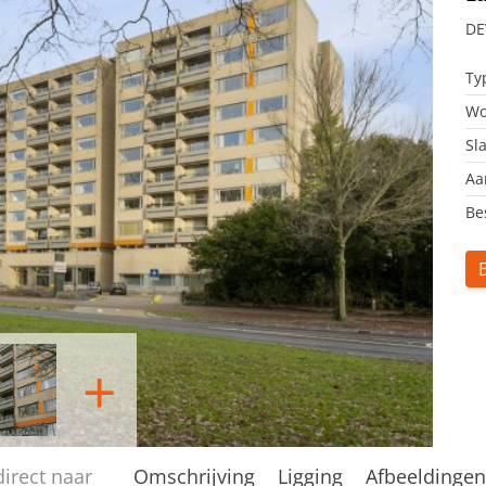
DE
Ty
Wo
Sl
Aa
Be
+
direct naar
Omschrijving
Ligging
Afbeeldinge