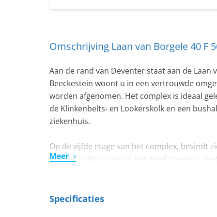
Omschrijving Laan van Borgele 40 F 
Aan de rand van Deventer staat aan de Laan 
Beeckestein woont u in een vertrouwde omgev
worden afgenomen. Het complex is ideaal gele
de Klinkenbelts- en Lookerskolk en een busha
ziekenhuis.
Op de vijfde etage van het complex, bevindt 
Meer
heerlijk balkon waarop het goed toeven is met
appartement over twee bergingen. Hier woont 
omgeving! Het appartement zelf is bovendien 
Specificaties
INDELING