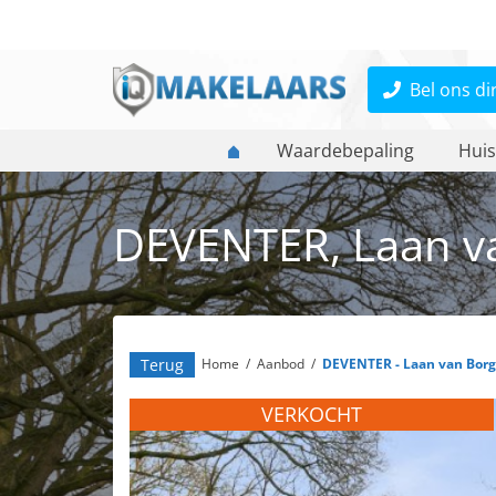
Bel ons di
Waardebepaling
Huis
DEVENTER, Laan va
Terug
Home
/
Aanbod
/
DEVENTER - Laan van Borg
VERKOCHT