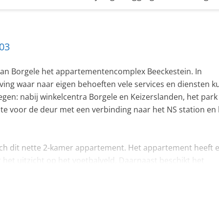
503
van Borgele het appartementencomplex Beeckestein. In
ing waar naar eigen behoeften vele services en diensten 
gen: nabij winkelcentra Borgele en Keizerslanden, het park
lte voor de deur met een verbinding naar het NS station en 
zich dit nette 2-kamer appartement. Het appartement heeft 
 het uitzicht op het voetbalveld. Daarnaast beschikt het
u zorgeloos, op een centrale locatie en in een prachtige, 
helemaal instapklaar. Een bezichtiging waard dus!