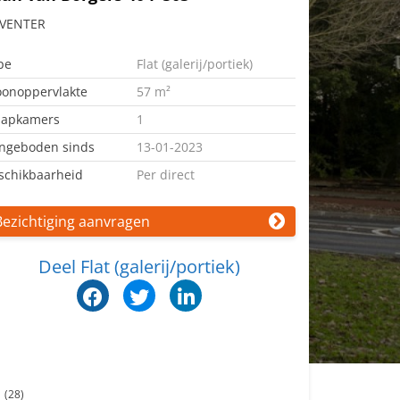
VENTER
pe
Flat (galerij/portiek)
onoppervlakte
57 m²
aapkamers
1
ngeboden sinds
13-01-2023
schikbaarheid
Per direct
Bezichtiging aanvragen
Deel Flat (galerij/portiek)
n
(28)