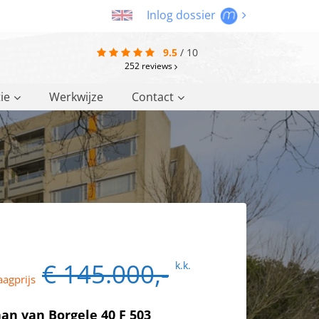
Inlog dossier
9.5
/
10
252
reviews
ie
Werkwijze
Contact
€ 145.000,-
k.k.
aagprijs
an van Borgele 40 F 503