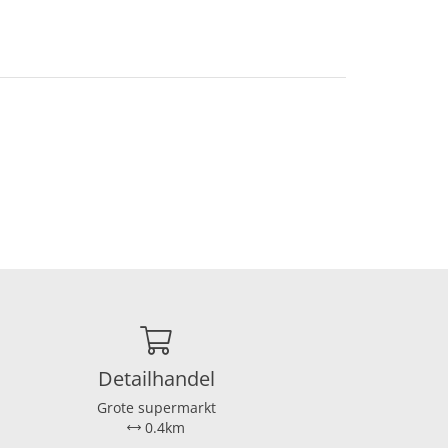
 vijfde
uime
plaat
andere
Detailhandel
Grote supermarkt
0.4km