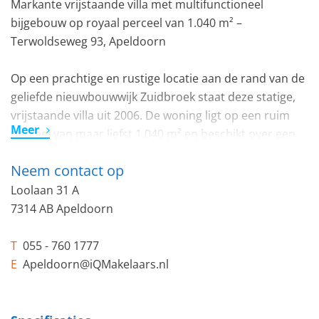
Markante vrijstaande villa met multifunctioneel
bijgebouw op royaal perceel van 1.040 m² –
Terwoldseweg 93, Apeldoorn
Op een prachtige en rustige locatie aan de rand van de
geliefde nieuwbouwwijk Zuidbroek staat deze statige,
vrijstaande villa uit 2006. De woning ligt op een ruim
Meer
perceel van maar liefst 1.040 m² en beschikt over een
slaapkamer en badkamer op de begane grond, een
Neem contact op
multifunctioneel bijgebouw en een schitterend
aangelegde tuin rondom.
Loolaan 31 A
7314 AB Apeldoorn
Indeling:
T
055 - 760 1777
Begane grond
E
Apeldoorn@iQMakelaars.nl
Bij binnenkomst valt direct de ruime en lichte hal op,
voorzien van een bordestrap en veel lichtinval. Vanuit