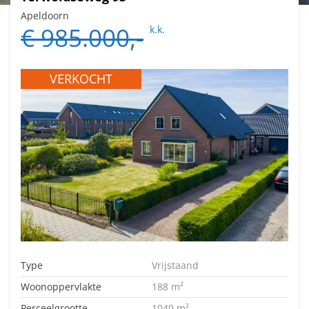
Apeldoorn
€ 985.000,-
k.k.
VERKOCHT
Type
Vrijstaand
Woonoppervlakte
188 m²
Perceelgrootte
1040 m²