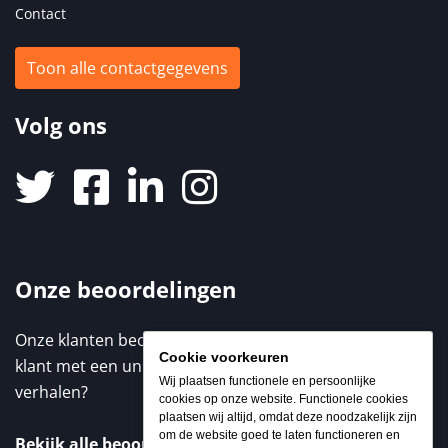
Contact
Toon alle contactgegevens
Volg ons
Onze beoordelingen
Onze klanten beoordelen ons met een 9,3 / 10. Elke
Cookie voorkeuren
klant met een unieke ervaring. Benieuwd naar de
Wij plaatsen functionele en persoonlijke
verhalen?
cookies op onze website. Functionele cookies
plaatsen wij altijd, omdat deze noodzakelijk zijn
om de website goed te laten functioneren en
Bekijk alle beoordelingen