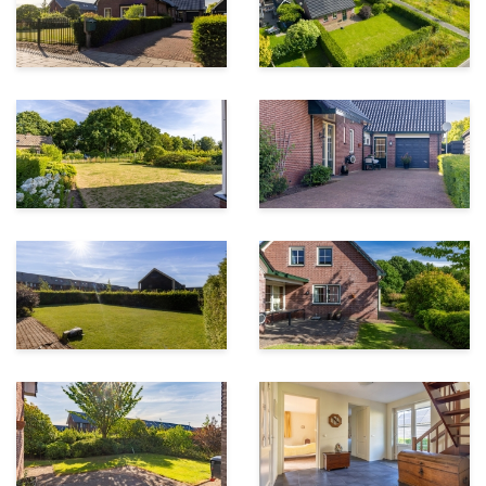
Perceeloppervlakte: 1.040 m²
Kunststof kozijnen
Vloerverwarming (gedeeltelijk) op de begane grond
Keurig onderhouden
Slaapkamer en badkamer op de begane grond
Veel privacy en groen rondom de woning
Ideaal voor werken aan huis of dubbele bewoning
Vraagprijs: € 985.000 k.k.