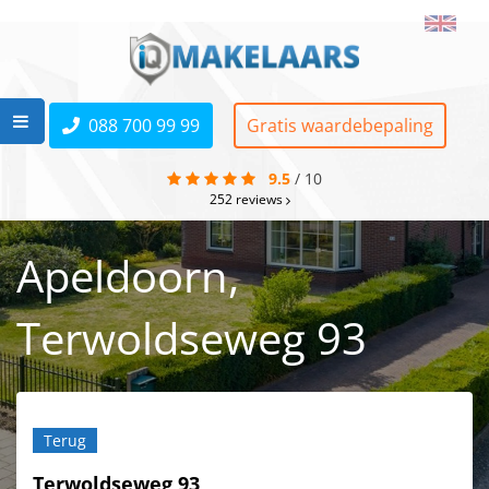
088 700 99 99
Gratis waardebepaling
9.5
/
10
252
reviews
Apeldoorn,
Terwoldseweg 93
Terug
Terwoldseweg 93