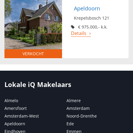
Apeldoorn
Krepelsbosch 121
€ 975.000,- k.k.
Details
VERKOCHT
Lokale iQ Makelaars
Almelo
Almere
Amersfoort
Amsterdam
Amsterdam-West
Noord-Drenthe
Apeldoorn
Ede
Eindhoven
Emmen