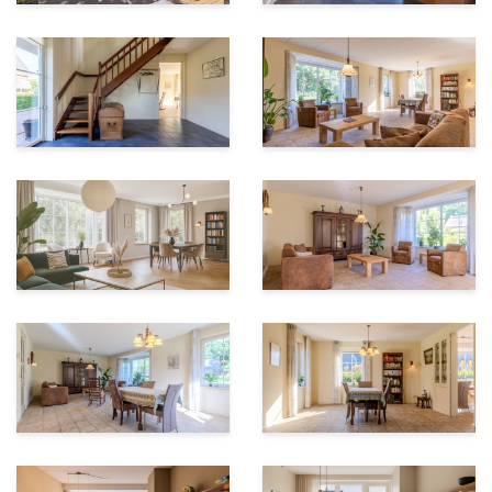
Aanvaarding: in overleg
Bent u op zoek naar een levensloopbestendige woning
met volop ruimte, rust én mogelijkheden voor werken
of wonen aan huis? Dan is Terwoldseweg 93 in
Apeldoorn zeker een bezichtiging waard!