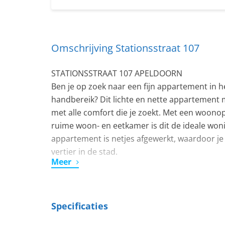
Omschrijving Stationsstraat 107
STATIONSSTRAAT 107 APELDOORN
Ben je op zoek naar een fijn appartement in 
handbereik? Dit lichte en nette appartement m
met alle comfort die je zoekt. Met een woono
ruime woon- en eetkamer is dit de ideale woni
appartement is netjes afgewerkt, waardoor je 
vertier in de stad.
Meer
Indeling:
Entree met hal en meterkast. Dichte keuken (2
Via de hal kom je in de ruime woonkamer met le
Specificaties
slaapkamer voldoende plek voor een gezellige z