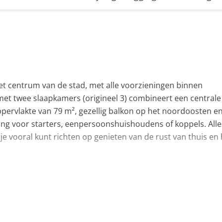
het centrum van de stad, met alle voorzieningen binnen
et twee slaapkamers (origineel 3) combineert een centrale 
ppervlakte van 79 m², gezellig balkon op het noordoosten e
ng voor starters, eenpersoonshuishoudens of koppels. Alles
je vooral kunt richten op genieten van de rust van thuis en 
021) met gasfornuis, afzuigkap , oven en vaatwasser.
kker veel lichtinval. Er is door het bijvoegen van de derde
ithoek en een royale eettafel. Je stapt via de eetkamer zo 