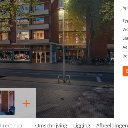
Ap
Ty
Wo
Sl
Aa
Be
+
direct naar
Omschrijving
Ligging
Afbeeldinge