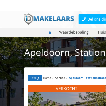
Bel ons di
Waardebepaling
Huis
Apeldoorn, Station
Terug
Home
/
Aanbod
/
Apeldoorn - Stationsstraat
VERKOCHT