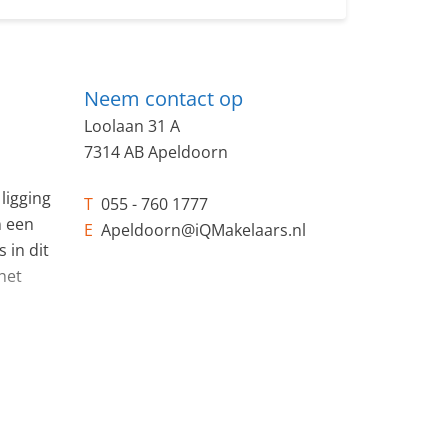
Neem contact op
Loolaan 31 A
7314 AB Apeldoorn
ligging
T
055 - 760 1777
n een
E
Apeldoorn@iQMakelaars.nl
 in dit
het
het