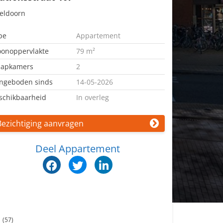
eldoorn
pe
Appartement
onoppervlakte
79 m²
aapkamers
2
ngeboden sinds
14-05-2026
schikbaarheid
In overleg
Bezichtiging aanvragen
Deel Appartement
n
(57)