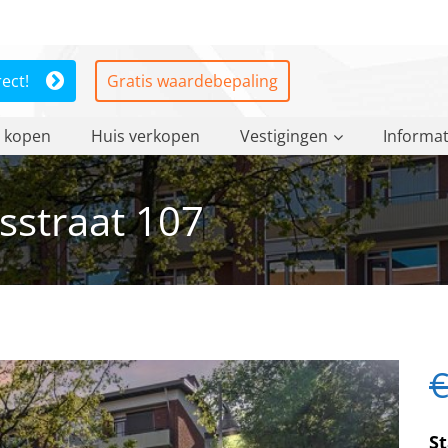
rect!
Gratis waardebepaling
 kopen
Huis verkopen
Vestigingen
Informat
sstraat 107
€
St