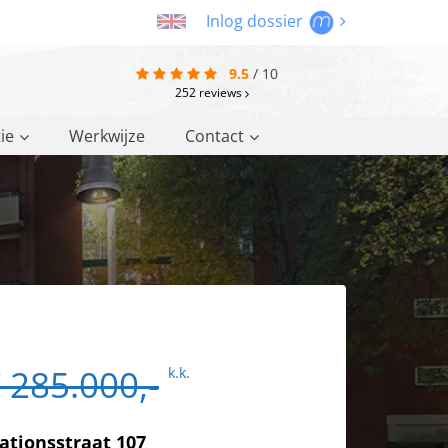
Inlog dossier
9.5
/
10
252
reviews
ie
Werkwijze
Contact
 285.000,-
k.k.
ationsstraat 107