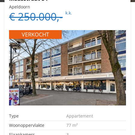
Apeldoorn
€ 250.000,-
k.k.
VERKOCHT
Type
Appartement
Woonoppervlakte
77 m²
Slaapkamers
3