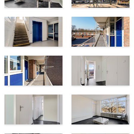
Eigen (fietsen)berging in de onderbouw
Zonnige galerijzijde en een balkon aan de voorzijde
Nieuwsgierig geworden?
Bel ons op 055-7601777 voor een bezichtiging – we
laten het je graag zien!
Vraagprijs: vanaf € 250.000,-- k.k.
Aanvaarding: kan snel
Aangezien de verkoper de woning niet zelf heeft
bewoond, zal een ‘niet zelf bewoond’-clausule (ook wel:
eigenbewoningsclausule) worden opgenomen in de
koopovereenkomst.