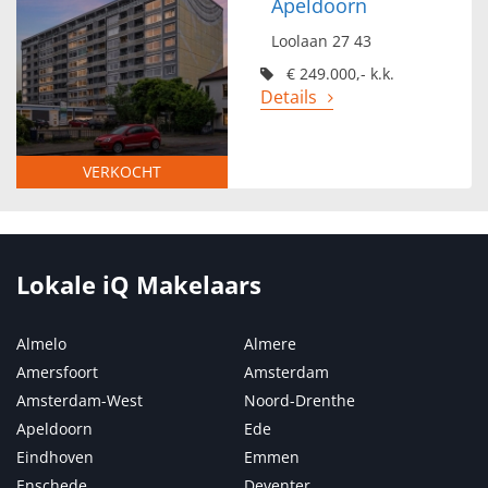
Apeldoorn
Loolaan 27 43
€ 249.000,- k.k.
Details
VERKOCHT
Lokale iQ Makelaars
Almelo
Almere
Amersfoort
Amsterdam
Amsterdam-West
Noord-Drenthe
Apeldoorn
Ede
Eindhoven
Emmen
Enschede
Deventer