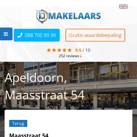
088 700 99 99
Gratis waardebepaling
9.5
/
10
252
reviews
Apeldoorn,
Maasstraat 54
Terug
Maasstraat 54