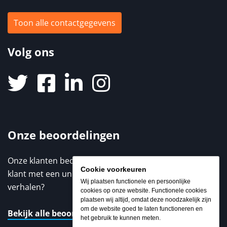
Toon alle contactgegevens
Volg ons
Onze beoordelingen
Onze klanten beoordelen ons met een 9,3 / 10. Elke
Cookie voorkeuren
klant met een unieke ervaring. Benieuwd naar de
Wij plaatsen functionele en persoonlijke
verhalen?
cookies op onze website. Functionele cookies
plaatsen wij altijd, omdat deze noodzakelijk zijn
om de website goed te laten functioneren en
Bekijk alle beoordelingen
het gebruik te kunnen meten.