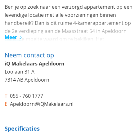
Ben je op zoek naar een verzorgd appartement op een
levendige locatie met alle voorzieningen binnen
handbereik? Dan is dit ruime 4-kamerappartement op
de 2e verdieping aan de Maasstraat 54 in Apeldoorn
Meer
zeker de moeite waard om te bekijken! Het
appartement ligt in een keurig onderhouden complex
Neem contact op
en beschikt over een eigen berging en een
gezamenlijke fietsenstalling in de onderbouw.
iQ Makelaars Apeldoorn
Loolaan 31 A
De ligging is ideaal: vlak bij het gezellige Zuiderpark,
7314 AB Apeldoorn
diverse winkels, scholen, sportfaciliteiten en een
gezondheidscentrum. Parkeren kan voor de deur op
T
055 - 760 1777
het terrein van het winkelcentrum of aan de
E
Apeldoorn@iQMakelaars.nl
achterzijde van het gebouw. De woning is gebouwd in
1966 en is gedeeltelijk voorzien van kunststof kozijnen.
Specificaties
Centrale entree: