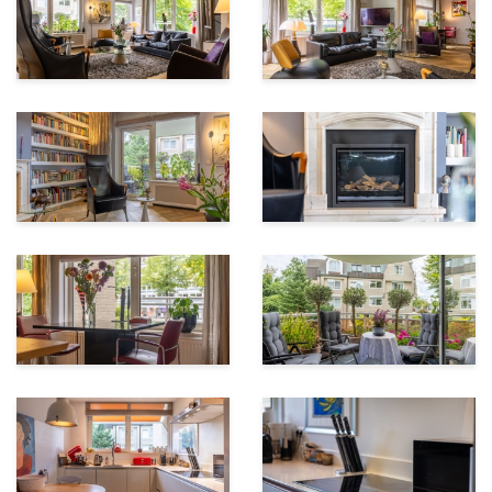
een separate berging in de ondergelegen
parkeergarage.
Kortom: dit appartement aan de Loolaan 20-D is de
ideale combinatie van stijl, comfort en toplocatie. Een
unieke kans voor wie op zoek is naar luxe en smaakvol
wonen in het hart van Apeldoorn.
Interesse?
Bel 055 – 760 1777 of mail apeldoorn@iqmakelaars.nl.
We plannen graag een bezichtiging!