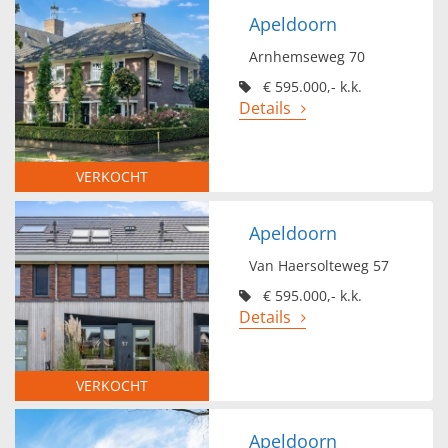
Apeldoorn
Arnhemseweg 70
€ 595.000,- k.k.
Details
VERKOCHT
Apeldoorn
Van Haersolteweg 57
€ 595.000,- k.k.
Details
VERKOCHT
Apeldoorn