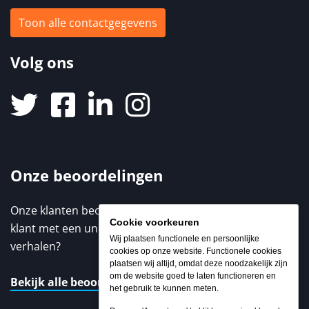
Toon alle contactgegevens
Volg ons
Onze beoordelingen
Onze klanten beoordelen ons met een 9,3 / 10. Elke
Cookie voorkeuren
klant met een unieke ervaring. Benieuwd naar de
Wij plaatsen functionele en persoonlijke
verhalen?
cookies op onze website. Functionele cookies
plaatsen wij altijd, omdat deze noodzakelijk zijn
om de website goed te laten functioneren en
Bekijk alle beoordelingen
het gebruik te kunnen meten.