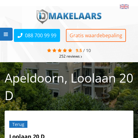
088 700 99 99
Gratis waardebepaling
9.5
/
10
252
reviews
Apeldoorn, Loolaan 20
D
Terug
Loolaan 20 D