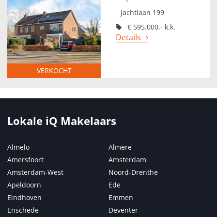
Jachtlaan 199
€ 595.000,- k.k.
Details
VERKOCHT
Lokale iQ Makelaars
Almelo
Almere
Amersfoort
Amsterdam
Amsterdam-West
Noord-Drenthe
Apeldoorn
Ede
Eindhoven
Emmen
Enschede
Deventer