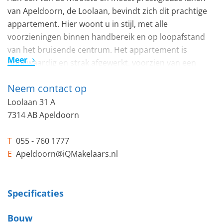
van Apeldoorn, de Loolaan, bevindt zich dit prachtige
appartement. Hier woont u in stijl, met alle
voorzieningen binnen handbereik en op loopafstand
van het bruisende centrum. Het appartement is
Meer
hoogwaardig en strak afgewerkt, voorzien van een
sfeervolle visgraatvloer en een moderne keuken en
Neem contact op
badkamer. De combinatie van luxe, comfort en ligging
maakt dit tot een unieke woonkans.
Loolaan 31 A
7314 AB Apeldoorn
Indeling:
T
055 - 760 1777
Entree
E
Apeldoorn@iQMakelaars.nl
Bij binnenkomst wordt u ontvangen in het ruime
entree. Vanuit deze centrale hal heeft u toegang tot de
twee slaapkamers, de moderne keuken, het separate
Specificaties
toilet en de woonkamer. De entree is ruim van opzet
Bouw
en zet direct de toon voor de verzorgde uitstraling van