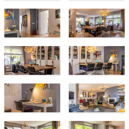
nabije omgeving, waardoor u altijd de natuur en
cultuur dichtbij heeft.
Bijzonderheden:
-Hoogwaardig afgewerkt appartement met
visgraatvloer
-Luxe keuken (2016) met moderne inbouwapparatuur
-Moderne badkamer
-Gelegen aan één van de mooiste lanen van Apeldoorn
-Nabij centrum, Schouwburg Orpheus, Oranjepark en
Paleis Het Loo
-De woning beschikt over een eigen parkeerplaats en