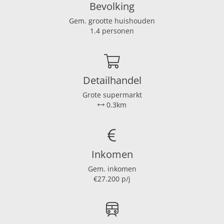
Voorschotstookkosten €50,- per maand
Bevolking
Parkeerplaats
Ja
Gem. grootte huishouden
Lift
Ja
1.4 personen
Vraagprijs(vanaf) €165.000,-k.k.
Afmetingen
Woonoppervlakte
52 m²
Detailhandel
Woninginhoud
180 m³
Grote supermarkt
0.3km
Inkomen
Gem. inkomen
€27.200 p/j