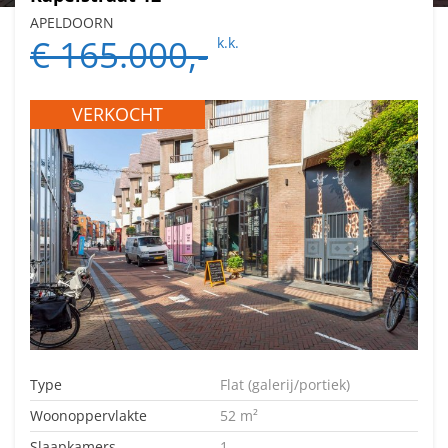
APELDOORN
€ 165.000,-
k.k.
VERKOCHT
Type
Flat (galerij/portiek)
Woonoppervlakte
52 m²
Slaapkamers
1