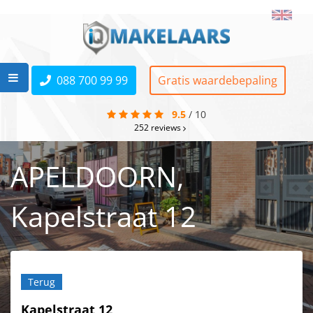
088 700 99 99
Gratis waardebepaling
9.5
/
10
252
reviews
APELDOORN,
Kapelstraat 12
Terug
Kapelstraat 12