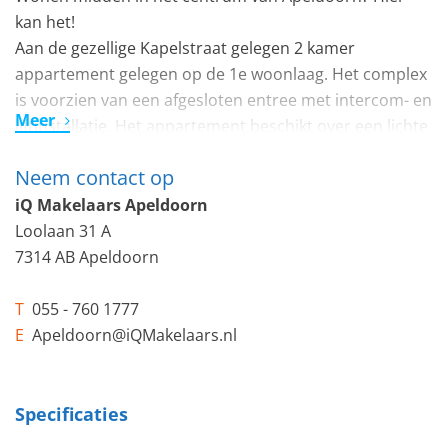
kan het!
Aan de gezellige Kapelstraat gelegen 2 kamer
appartement gelegen op de 1e woonlaag. Het complex
is voorzien van een afgesloten entree met intercom- en
Meer
liftinstallatie. Het appartement beschikt over een lichte
woonkamer met een ruim balkon op het zuidwesten,
Neem contact op
een gezamenlijk privé dakterras en een berging in de
onderbouw. Parkeren is mogelijk middels een
iQ Makelaars Apeldoorn
parkeervergunning in de nabijgelegen parkeergarage.
Loolaan 31 A
Bouwjaar: 1978.
7314 AB Apeldoorn
T
055 - 760 1777
E
Apeldoorn@iQMakelaars.nl
Indeling:
Hal, garderobe en meterkast. Fijne lichte woonkamer
met een schuifpui naar het ruime balkon. De moderne
Specificaties
inbouwkeuken heeft diverse apparatuur o.a. een