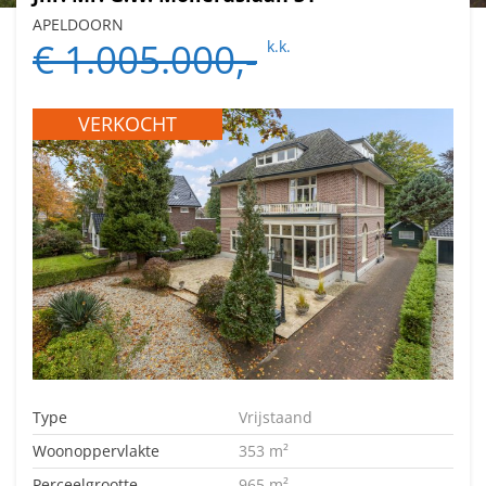
APELDOORN
€ 1.005.000,-
k.k.
VERKOCHT
Type
Vrijstaand
Woonoppervlakte
353 m²
Perceelgrootte
965 m²