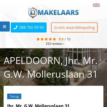
088 700 99 99
Gratis waardebepaling
9.5
/
10
252
reviews
APELDOORN, Jhr. Mr.
G.W. Molleruslaan 31
Terug
Jhr. Mr. G.W. Molleruslaan 31