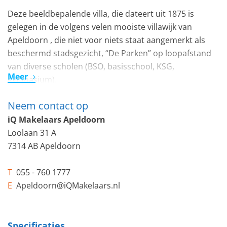
Deze beeldbepalende villa, die dateert uit 1875 is
gelegen in de volgens velen mooiste villawijk van
Apeldoorn , die niet voor niets staat aangemerkt als
beschermd stadsgezicht, “De Parken” op loopafstand
van diverse scholen (BSO, basisschool, KSG,
Meer
gymnasium).
Neem contact op
De villa die de naam “Villa Beth-El" heeft gedragen, is
vorstelijk bedeeld met 353 m2 woonoppervlakte en
iQ Makelaars Apeldoorn
965m2 eigen grond.
Loolaan 31 A
7314 AB Apeldoorn
De eerste bewoners waren van het gezin van de
gepensioneerde Luitenant Kolonel van het Oost-
T
055 - 760 1777
Indisch leger, Simon Dirk Kramers. De huidige
E
Apeldoorn@iQMakelaars.nl
bewoners hebben hun intrek genomen in 1999.
De Villa is in opdracht van de huidige bewoner
Specificaties