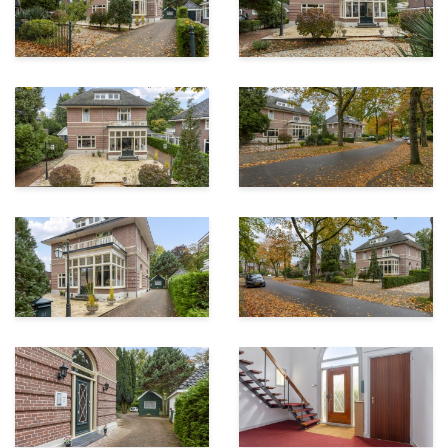
1e verdieping:
Overloop met wasruimte, toilet, badkamer voorzien
van douche.
4 ruime slaapkamers waarvan 2 voorzien van
dakterras, 3 kamers zijn voorzien van eigen keuken.
2e verdieping:
een 2-tal appartementen met ieder een eigen
woonkamer, slaapkamer, douche en keuken.
Gezamenlijk toilet.
De besloten tuin, gelegen op het zuiden met een diepte
van 26 meter, maakt het geheel werkelijk af
Vraagprijs € 1.050.000- k.k.
Aanvaarding in overleg