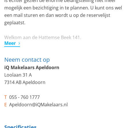
is echter gezien de enorme belangstelling niet meer
mogelijk een bezichtiging in te plannen. U kunt ons wel
een mail sturen en dan wordt u op de reservelijst
geplaatst.
Welkom aan de Hattemse Beek 141.
Meer
In de zeer rustige en kindvriendelijke woonwijk
Neem contact op
Westenenk gelegen ruime eengezinswoning met
overkapping in de tuin met lekker veel privacy.
iQ Makelaars Apeldoorn
De uitgebouwde woning ligt aan de gewilde zuidwest
Loolaan 31 A
kant van Apeldoorn, nabij Ugchelen. Het is hier fijn
7314 AB Apeldoorn
wonen met alle voorzieningen in de nabijheid. Scholen,
speelveldjes en openbaar vervoer liggen allemaal op
T
055 - 760 1777
loopafstand. Ook het fijne vrije uitzicht aan zowel voor-
E
Apeldoorn@iQMakelaars.nl
als aan de achterzijde van de woning is een pré.
Begane grond:
Specificaties