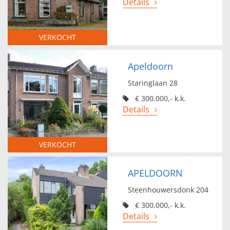
Details
VERKOCHT
Apeldoorn
Staringlaan 28
€ 300.000,- k.k.
Details
VERKOCHT
APELDOORN
Steenhouwersdonk 204
€ 300.000,- k.k.
Details