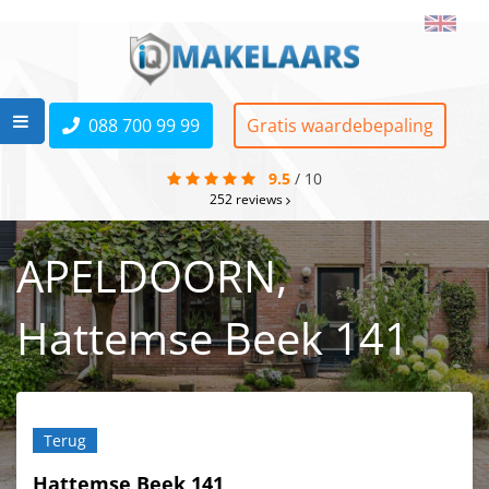
088 700 99 99
Gratis waardebepaling
9.5
/
10
252
reviews
APELDOORN,
Hattemse Beek 141
Terug
Hattemse Beek 141