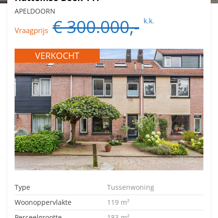
APELDOORN
€ 300.000,-
k.k.
Vraagprijs
VERKOCHT
Type
Tussenwoning
Woonoppervlakte
119 m²
Perceelgrootte
183 m²