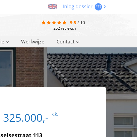
Inlog dossier
9.5
/
10
252
reviews
ie
Werkwijze
Contact
 325.000,-
k.k.
selsestraat 113