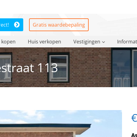
rect!
Gratis waardebepaling
 kopen
Huis verkopen
Vestigingen
Informat
straat 113
€
As