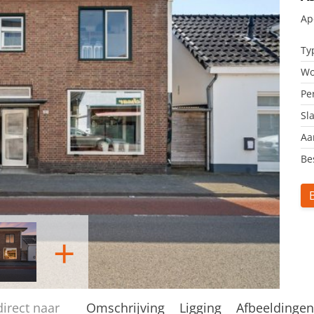
Ap
Ty
Wo
Pe
Sl
Aa
Be
+
direct naar
Omschrijving
Ligging
Afbeeldinge