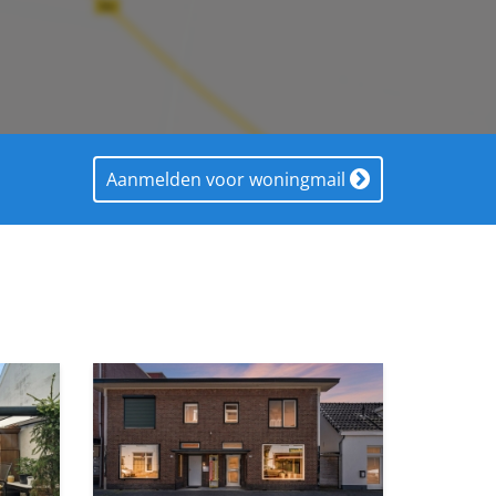
laat in
Aanmelden voor woningmail
 en
 die