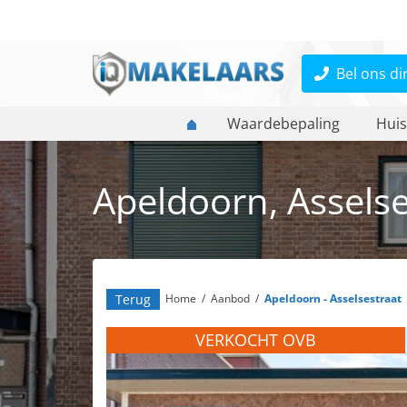
Bel ons di
Waardebepaling
Huis
Apeldoorn, Asselse
Terug
Home
/
Aanbod
/
Apeldoorn - Asselsestraat
VERKOCHT OVB