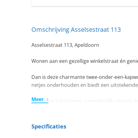
Omschrijving Asselsestraat 113
Asselsestraat 113, Apeldoorn
Wonen aan een gezellige winkelstraat én genie
Dan is deze charmante twee-onder-een-kapwon
netjes onderhouden en biedt een uitstekende
Meer
De ligging is bijzonder aantrekkelijk: winkel
loopafstand. Bovendien beschikt de woning ov
Indeling
Specificaties
Begane grond