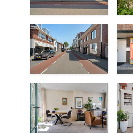
deze woning te bieden heeft.
Vraagprijs € 325.000 k.k.
Aanvaarding in overleg