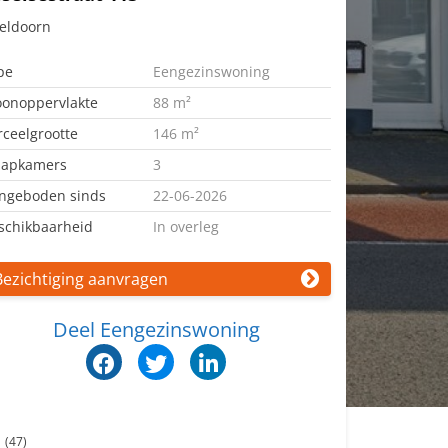
eldoorn
pe
Eengezinswoning
onoppervlakte
88 m²
rceelgrootte
146 m²
aapkamers
3
ngeboden sinds
22-06-2026
schikbaarheid
In overleg
Bezichtiging aanvragen
Deel Eengezinswoning
n
(47)