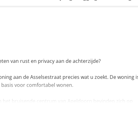
ten van rust en privacy aan de achterzijde?
ing aan de Asselsestraat precies wat u zoekt. De woning i
 basis voor comfortabel wonen.
s en het bruisende centrum van Apeldoorn bevinden zich op
er een eigen parkeerplaats op het achtergelegen terrein.