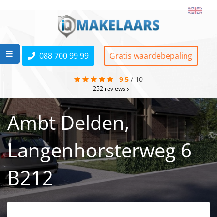
088 700 99 99
Gratis waardebepaling
9.5
/
10
252
reviews
Ambt Delden,
Langenhorsterweg 6
B212