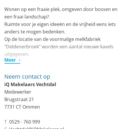
Wonen op een fraaie plek, omgeven door bossen en
een fraai landschap?
Ruimte voor je eigen ideeën en de vrijheid eens iets
anders te mogen bedenken.
Op de locatie van de voormalige melkfabriek
"Deldenerbroek" worden een aantal nieuwe kavels
uitgegeven.
Meer
Enkele autominuten van Delden of Almelo, de
Neem contact op
Twentsche Golfclub ligt om de hoek.
iQ Makelaars Vechtdal
De getoonde woning is inmiddels in voorbereiding.
Medewerker
Het betreft een Casco-bouw.
Brugstraat 21
De inrichting kan nog steeds (grotendeels) naar eigen
7731 CT Ommen
inzicht worden bepaald.
T
0529 - 760 999