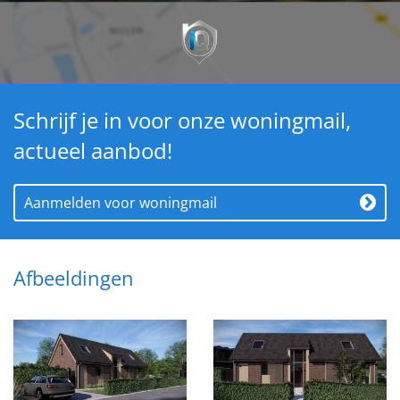
Slaapkamers
3
Afmetingen
Woonoppervlakte
152 m²
Schrijf je in voor onze woningmail,
Perceeloppervlakte
424 m²
Woninginhoud
540 m³
actueel aanbod!
Aanmelden voor woningmail
Afbeeldingen