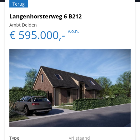
Terug
Langenhorsterweg 6 B212
Ambt Delden
€ 595.000,-
v.o.n.
Type
Vrijstaand