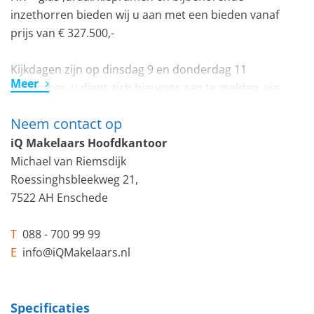
inzethorren bieden wij u aan met een bieden vanaf
prijs van € 327.500,-
Kijkdagen zijn op dinsdag 9 en donderdag 11
Meer
november, u dient zich hiervoor aan te melden, via
Funda of via email: info@iqmakelaars.nl
Neem contact op
In een rustige kindvriendelijke straat staat deze zeer
iQ Makelaars Hoofdkantoor
goed onderhouden ruime 5/6 kamer-eengezinswoning
Michael van Riemsdijk
met nu 4 slaapkamers, (Voormalig 5 slaapkamers)
Roessinghsbleekweg 21,
7522 AH Enschede
Kom binnen, direct rechts vindt u bij binnenkomst de
keuken welke aan straatzijde is gelegen, deze is netjes
T
088 - 700 99 99
en geheel voorzien van nieuwe apparatuur welke
E
info@iQMakelaars.nl
tussen 2018/2020 zijn geplaatst. De keuken is tevens
voorzien van een verlaagd plafond met spots.
Specificaties