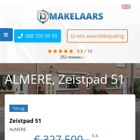
088 700 99 99
Gratis waardebepaling
9.5
/
10
252
reviews
ALMERE, Zeistpad 51
Terug
Zeistpad 51
ALMERE
€ 327.500,-
k.k.