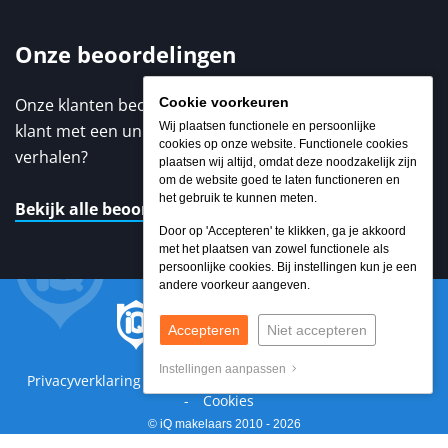
Onze beoordelingen
Cookie voorkeuren
Onze klanten beoordelen ons met een 9,3 / 10. Elke
Wij plaatsen functionele en persoonlijke
klant met een unieke ervaring. Benieuwd naar de
cookies op onze website. Functionele cookies
verhalen?
plaatsen wij altijd, omdat deze noodzakelijk zijn
om de website goed te laten functioneren en
het gebruik te kunnen meten.
Bekijk alle beoordelingen
Door op 'Accepteren' te klikken, ga je akkoord
met het plaatsen van zowel functionele als
persoonlijke cookies. Bij instellingen kun je een
andere voorkeur aangeven.
Accepteren
Niet accepteren
Instellingen aanpassen
Privacyverklaring
Sitemap
Algemene voorwaarden
Cookies
© iQ makelaars 2010 - 2026