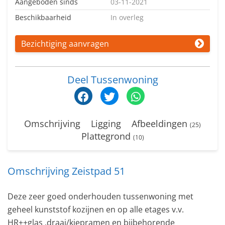
Aangeboden sinds
03-11-2021
Beschikbaarheid
In overleg
Bezichtiging aanvragen
Deel Tussenwoning
Omschrijving
Ligging
Afbeeldingen
(25)
Plattegrond
(10)
Omschrijving Zeistpad 51
Deze zeer goed onderhouden tussenwoning met
geheel kunststof kozijnen en op alle etages v.v.
HR++glas ,draai/kiepramen en bijbehorende