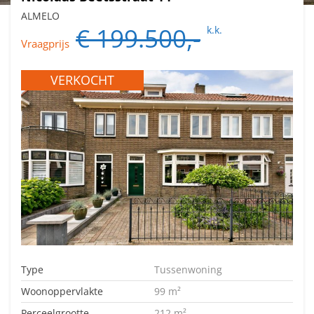
ALMELO
€ 199.500,-
k.k.
Vraagprijs
VERKOCHT
Type
Tussenwoning
Woonoppervlakte
99 m²
Perceelgrootte
212 m²