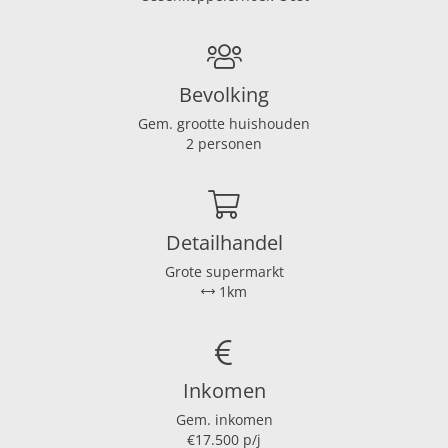
Afmetingen
Woonoppervlakte
99 m²
Bevolking
Perceeloppervlakte
212 m²
Gem. grootte huishouden
Woninginhoud
398 m³
2 personen
Tuin oppervlakte
75 m²
Balkon oppervlakte
1 m²
Detailhandel
Energie
Grote supermarkt
CV-ketel
Combi
1km
CV-ketel eigendom
Ja
CV-ketel brandstof
Gas
CV-ketel bouwjaar
2020
Inkomen
CV-ketel warmwater
Ja
Gem. inkomen
Aanwezige isolatie
Vloerisolatie, glasisolatie
€17.500 p/j