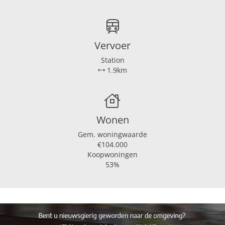
Vervoer
Station
1.9km
Wonen
Gem. woningwaarde
€104.000
Koopwoningen
53%