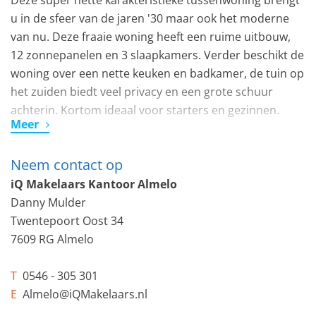
Deze super nette karakteristieke tussenwoning brengt
u in de sfeer van de jaren '30 maar ook het moderne
van nu. Deze fraaie woning heeft een ruime uitbouw,
12 zonnepanelen en 3 slaapkamers. Verder beschikt de
woning over een nette keuken en badkamer, de tuin op
het zuiden biedt veel privacy en een grote schuur
achterin. Kortom ideaal voor starters en gezinnen.
Meer
Indeling:
Neem contact op
Indeling: hal/entree, meterkast, trapopgang en
doorgang naar tweede hal, toegang tot toilet met
iQ Makelaars Kantoor Almelo
fonteintje, badkamer voorzien van dubbele wastafel en
Danny Mulder
ruime douchehoek, ruime woonkamer in de stijl van de
Twentepoort Oost 34
jaren 30 en ruime moderne woonkeuken voorzien van
7609 RG Almelo
diverse inbouwapparatuur, berging voorzien van
wasmachineaansluiting en cv opstelling.
T
0546 - 305 301
E
Almelo@iQMakelaars.nl
Eerste verdieping: overloop, ruime ouderslaapkamer