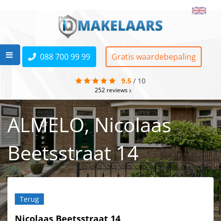
088 700 99 99
Gratis waardebepaling
9.5
/
10
252
reviews
ALMELO, Nicolaas
Beetsstraat 14
Terug
Nicolaas Beetsstraat 14