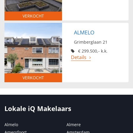
VERKOCHT
ALMELO
Grimberglaan 21
€ 299.500,- k.k.
Details
VERKOCHT
Lokale iQ Makelaars
Almelo
Almere
Amersfoort
Amsterdam