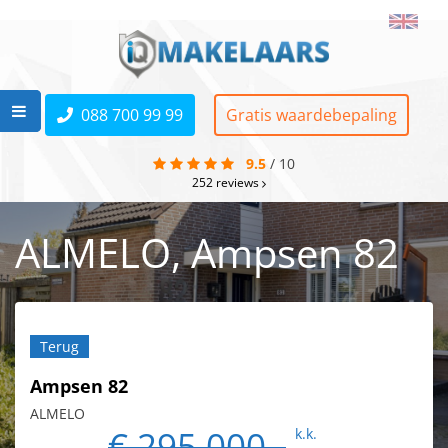
088 700 99 99
Gratis waardebepaling
9.5
/
10
252
reviews
ALMELO, Ampsen 82
Terug
Ampsen 82
ALMELO
€ 295.000,-
k.k.