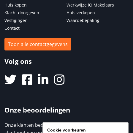
Huis kopen
Werkwijze iQ Makelaars
Klacht doorgeven
Huis verkopen
Vestigingen
Waardebepaling
Contact
Toon alle contactgegevens
Volg ons
Onze beoordelingen
Onze klanten beoordelen ons met een 9,3 / 10. Elke
Cookie voorkeuren
klant met een unieke ervaring. Benieuwd naar de