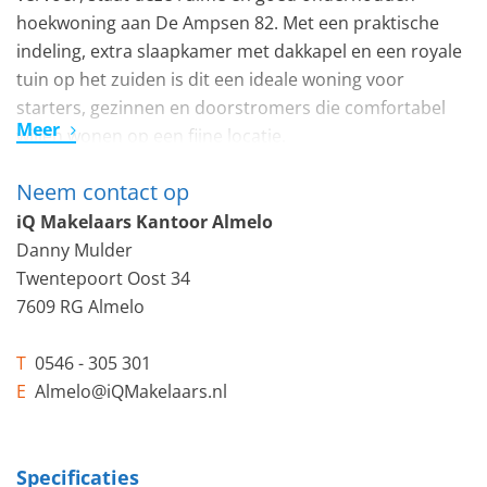
hoekwoning aan De Ampsen 82. Met een praktische
indeling, extra slaapkamer met dakkapel en een royale
tuin op het zuiden is dit een ideale woning voor
starters, gezinnen en doorstromers die comfortabel
Meer
willen wonen op een fijne locatie.
Neem contact op
De woning beschikt over veel leefruimte dankzij de
extra slaapkamer op zolder met dakkapel. Deze ruimte
iQ Makelaars Kantoor Almelo
is ideaal te gebruiken als slaapkamer, thuiswerkplek of
Danny Mulder
hobbykamer. Daarnaast is de woning netjes
Twentepoort Oost 34
onderhouden, praktisch ingedeeld en direct te
7609 RG Almelo
betrekken.
T
0546 - 305 301
Locatie & Omgeving
E
Almelo@iQMakelaars.nl
De woning ligt in een prettige woonomgeving met veel
groen en speelgelegenheden voor kinderen. Scholen,
winkels en andere dagelijkse voorzieningen bevinden
Specificaties