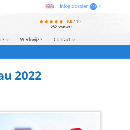
Inlog dossier
9.5
/
10
252
reviews
ie
Werkwijze
Contact
eau 2022