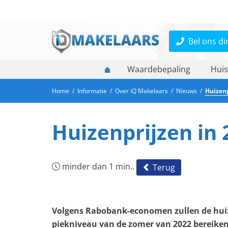
Bel ons di
Waardebepaling
Huis
Home
/
Informatie
/
Over iQ Makelaars
/
Nieuws
/
Huizenp
Huizenprijzen in
minder dan 1 min..
Terug
Volgens Rabobank-economen zullen de huiz
piekniveau van de zomer van 2022 bereiken