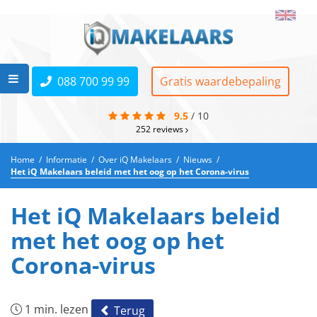
088 700 99 99
Gratis waardebepaling
9.5
/
10
252
reviews
Home
/
Informatie
/
Over iQ Makelaars
/
Nieuws
/
Het iQ Makelaars beleid met het oog op het Corona-virus
Het iQ Makelaars beleid
met het oog op het
Corona-virus
1 min. lezen
Terug