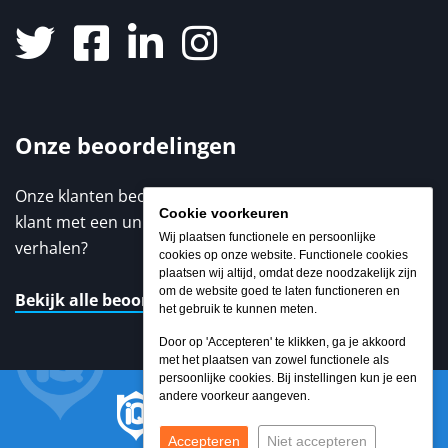
Onze beoordelingen
Onze klanten beoordelen ons met een 9,3 / 10. Elke
Cookie voorkeuren
klant met een unieke ervaring. Benieuwd naar de
Wij plaatsen functionele en persoonlijke
verhalen?
cookies op onze website. Functionele cookies
plaatsen wij altijd, omdat deze noodzakelijk zijn
om de website goed te laten functioneren en
Bekijk alle beoordelingen
het gebruik te kunnen meten.
Door op 'Accepteren' te klikken, ga je akkoord
met het plaatsen van zowel functionele als
persoonlijke cookies. Bij instellingen kun je een
andere voorkeur aangeven.
Accepteren
Niet accepteren