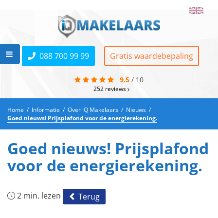
088 700 99 99
Gratis waardebepaling
9.5
/
10
252
reviews
Home
/
Informatie
/
Over iQ Makelaars
/
Nieuws
/
Goed nieuws! Prijsplafond voor de energierekening.
Goed nieuws! Prijsplafond
voor de energierekening.
2 min. lezen
Terug