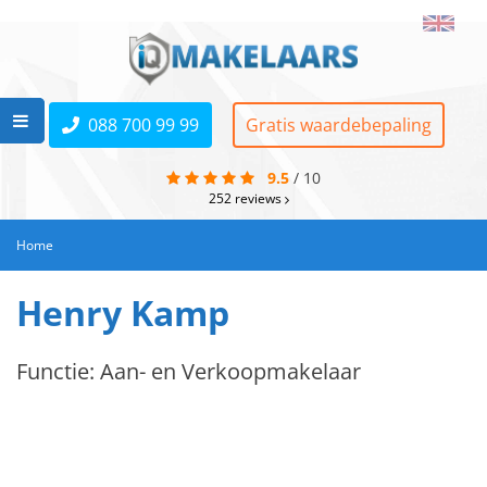
088 700 99 99
Gratis waardebepaling
9.5
/
10
252
reviews
Home
Henry Kamp
Functie: Aan- en Verkoopmakelaar