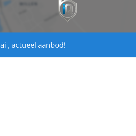
ail, actueel aanbod!