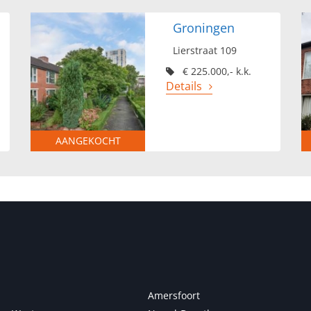
Groningen
Lierstraat 109
€ 225.000,- k.k.
Details
AANGEKOCHT
Amersfoort