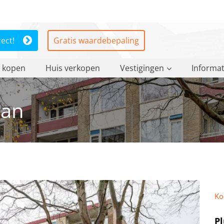
rect!
Gratis waardebepaling
 kopen
Huis verkopen
Vestigingen
Informat
aan
Ko
P