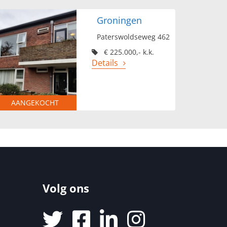
Groningen
Paterswoldseweg 462
€ 225.000,- k.k.
Details
AANGEKOCHT
Volg ons