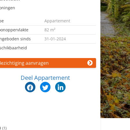
oningen
pe
Appartement
onoppervlakte
82 m²
ngeboden sinds
31-01-2024
schikbaarheid
Bezichtiging aanvragen
Deel Appartement
n
(1)