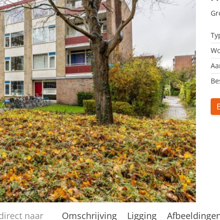
Gr
Ty
Wo
Aa
Be
direct naar
Omschrijving
Ligging
Afbeeldinge