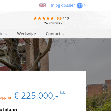
Inlog dossier
9.5
/
10
252
reviews
ie
Werkwijze
Contact
€ 225.000,-
k.k.
opprijs
lutolaan