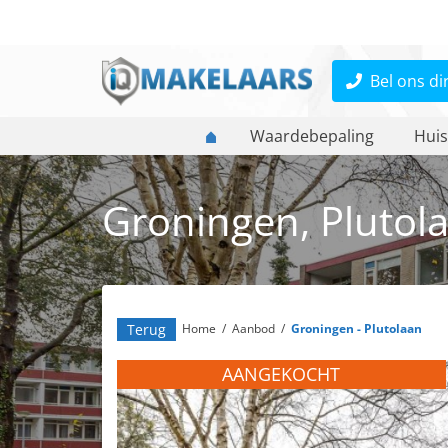
Bel ons di
Waardebepaling
Huis
Groningen, Plutol
Terug
Home
/
Aanbod
/
Groningen - Plutolaan
AANGEKOCHT