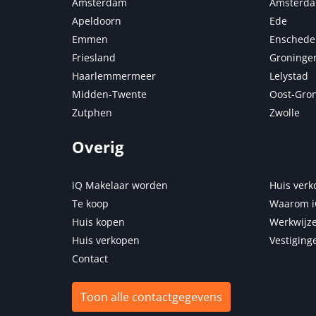
Amsterdam
Amsterda
Apeldoorn
Ede
Emmen
Enschede
Friesland
Groninge
Haarlemmermeer
Lelystad
Midden-Twente
Oost-Gro
Zutphen
Zwolle
Overig
iQ Makelaar worden
Huis verk
Te koop
Waarom i
Huis kopen
Werkwijze
Huis verkopen
Vestiging
Contact
Toon alle contactgegevens