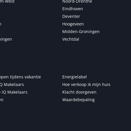
m-West
Noord-Drenthe
Eindhoven
Deventer
n
Hoogeveen
Midden-Groningen
ningen
Vechtdal
open tijdens vakantie
Energielabel
Q Makelaars
Hoe verkoop ik mijn huis
 iQ Makelaars
Klacht doorgeven
en
Waardebepaling