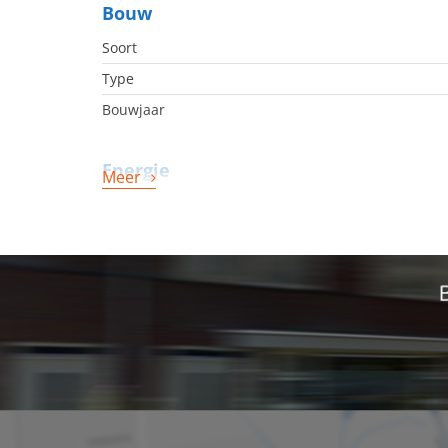
Bouw
Soort
Type
Bouwjaar
Energie
Meer
Energielabel
Afmetingen
Woonoppervlakte