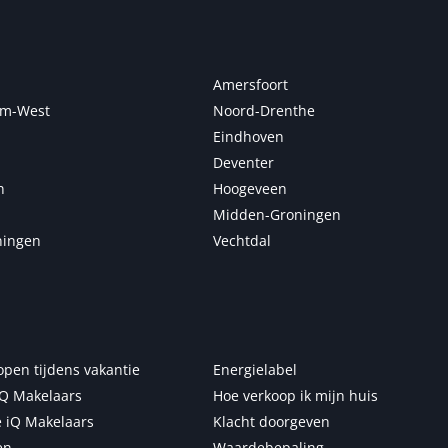
Amersfoort
m-West
Noord-Drenthe
Eindhoven
Deventer
n
Hoogeveen
Midden-Groningen
ningen
Vechtdal
open tijdens vakantie
Energielabel
Q Makelaars
Hoe verkoop ik mijn huis
 iQ Makelaars
Klacht doorgeven
en
Waardebepaling