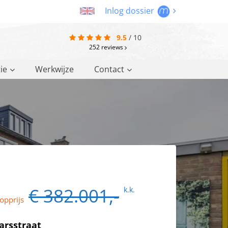
Inlog dossier
9.5
/
10
252
reviews
ie
Werkwijze
Contact
€ 382.001,-
k.k.
opprijs
arsstraat