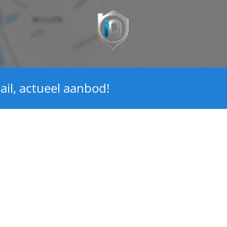
ail, actueel aanbod!