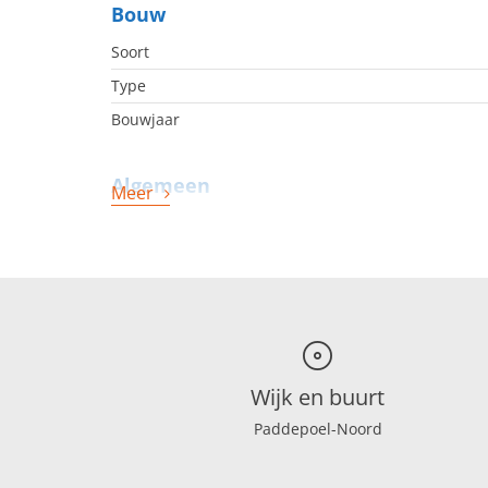
Bouw
Soort
Type
Bouwjaar
Algemeen
Meer
Beschikbaarheid
Energie
Energielabel
Indeling
Wijk en buurt
Paddepoel-Noord
Kamers
Slaapkamers