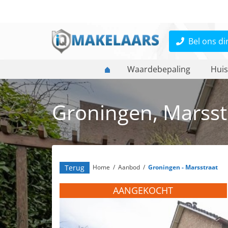
Bel ons di
Waardebepaling
Huis
Groningen, Marsst
Terug
Home
/
Aanbod
/
Groningen - Marsstraat
AANGEKOCHT