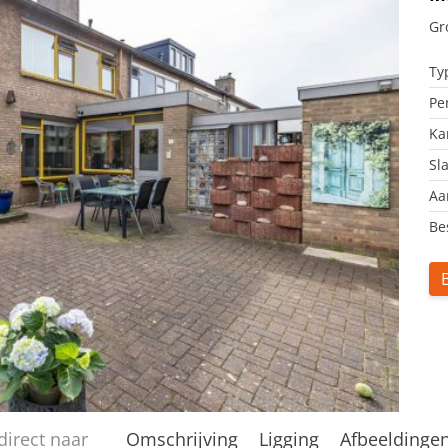
Gr
Ty
Pe
Ka
Sl
Aa
Be
direct naar
Omschrijving
Ligging
Afbeeldinge