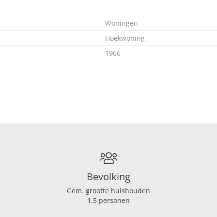
Woningen
Hoekwoning
1966
In overleg
C
Bevolking
Gem. grootte huishouden
5
1.5 personen
4