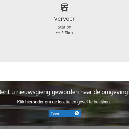
Vervoer
120 m²
Station
3.5km