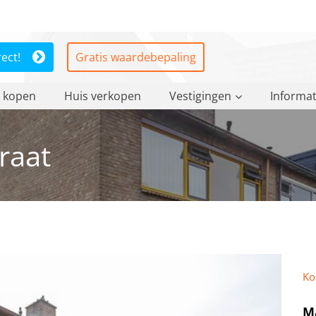
rect!
Gratis waardebepaling
 kopen
Huis verkopen
Vestigingen
Informat
raat
Ko
M