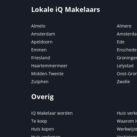
Lokale iQ Makelaars
Almelo
Almere
Amsterdam
Amsterda
Apeldoorn
Ede
Emmen
Enschede
Friesland
Groninge
Haarlemmermeer
Lelystad
Midden-Twente
Oost-Gro
Zutphen
Zwolle
Overig
iQ Makelaar worden
Huis verk
Te koop
Waarom i
Huis kopen
Werkwijze
Huis verkopen
Vestiging