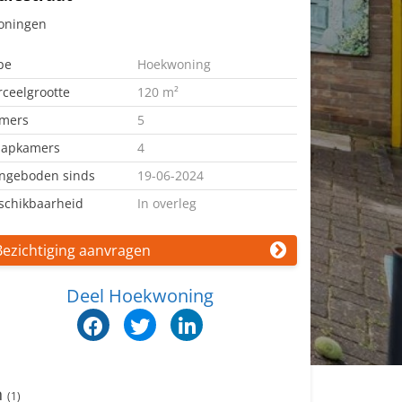
oningen
pe
Hoekwoning
rceelgrootte
120 m²
mers
5
aapkamers
4
ngeboden sinds
19-06-2024
schikbaarheid
In overleg
Bezichtiging aanvragen
Deel Hoekwoning
n
(1)