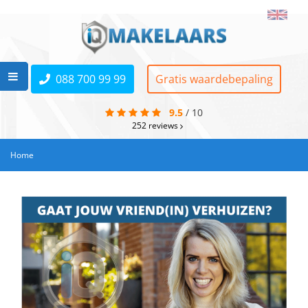
088 700 99 99
Gratis waardebepaling
9.5
/
10
252
reviews
Home